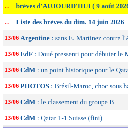
...
brèves d'AUJOURD'HUI ( 9 août 202
de
lecture
...
Liste des brèves du dim. 14 juin 2026
OK
13/06
Argentine
: sans E. Martinez contre l'
13/06
EdF
: Doué pressenti pour débuter le
13/06
CdM
: un point historique pour le Qat
13/06
PHOTOS
: Brésil-Maroc, choc sous h
13/06
CdM
: le classement du groupe B
13/06
CdM
: Qatar 1-1 Suisse (fini)