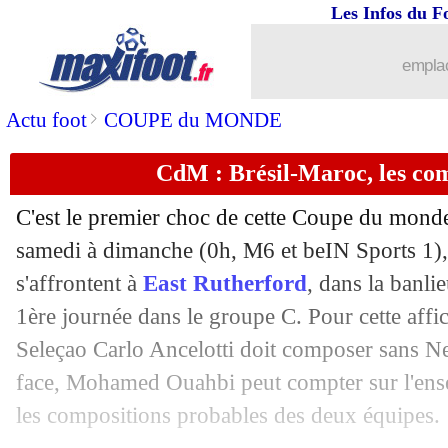
Les Infos du F
emplac
>
Actu foot
COUPE du MONDE
CdM : Brésil-Maroc, les co
C'est le premier choc de cette Coupe du monde
samedi à dimanche (0h, M6 et beIN Sports 1), 
s'affrontent à
East Rutherford
, dans la banli
1ère journée dans le groupe C. Pour cette affic
Seleçao Carlo Ancelotti doit composer sans Ne
face, Mohamed Ouahbi peut compter sur l'ense
les compositions probables des deux équipes.