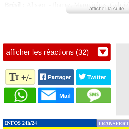
Brésil :
Alisson - Ibanez, Marquinhos, Gabrie
afficher la suite ..
Casemiro, Paqueta - Raphinha, Cunha, Viniciu
Maroc :
Bounou - Hakimi, Diop, Riad, Mazra
- Diaz, Ounahi, Rahimi - Saibari.
afficher les réactions (32)
Guide Coupe du monde 2026
(infos/stats, r
Voir la fiche BRESIL
|
Voir la
T
+/-
T
Partager
Twitter
Lu fois
- Romain Rigaux - 13
Règlez la
taille du
Mail
texte
pour
l'adapter
à vos
INFOS 24h/24
TRANSFERT
préférences