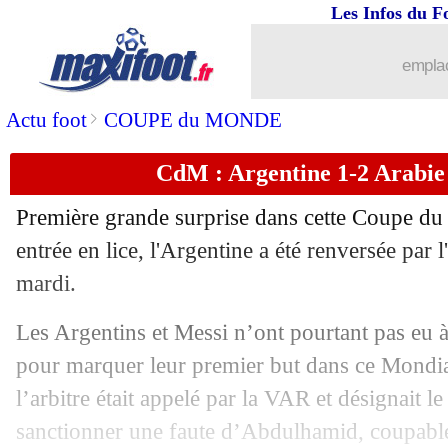
22/11
OM
: Suarez ciblé en Espagne
Les Infos du F
22/11
Palmeiras
: le PSG vise Endrick et... 
emplac
22/11
Barça
: Busquets dément un départ en 
>
Actu foot
COUPE du MONDE
CdM : Argentine 1-2 Arabie 
22/11
Danemark
: Mæhle refuse de panique
Première grande surprise dans cette Coupe d
22/11
Danemark
: Hjulmand déplore de la n
entrée en lice, l'Argentine a été renversée par 
mardi.
22/11
Angleterre
: "OneLove", Keane tacle l
Les Argentins et Messi n’ont pourtant pas eu à
22/11
CdM
: Mexique-Pologne, les compos
pour marquer leur premier but dans ce Mondia
l’arbitre était appelé par la VAR et désignait l
22/11
CdM
: Danemark 0-0 Tunisie (fini)
sanctionner une faute d’Abdulhamid, coupable