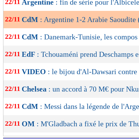
22/11
Argentine
: fin de série pour l'Albicele
de
foulée : portés par des fans présents en nombr
lecture
Saoudiens prenaient l’avantage cinq minutes p
22/11
CdM
: Argentine 1-2 Arabie Saoudite (
OK
Dawsari (1-2, 53e) !
22/11
CdM
: Danemark-Tunisie, les compos
Évidemment, la suite de la rencontre a ressemb
22/11
EdF
: Tchouaméni prend Deschamps 
Les Argentins poussaient pour égaliser mais n
suffisamment la partie pour déstabiliser une v
22/11
VIDEO
: le bijou d'Al-Dawsari contre
qui se battait sur chaque ballon et imposait un
adversaire pour conserver son petit but d’avan
22/11
Chelsea
: un accord à 70 M€ pour Nku
score ne bougeait plus jusqu’au coup de siffle
pour l’Albiceleste, et un sacré exploit pour l'
22/11
CdM
: Messi dans la légende de l'Arge
22/11
OM
: M'Gladbach a fixé le prix de T
Argentine
Arabie 
-
69 %
POSSESSION
(%)