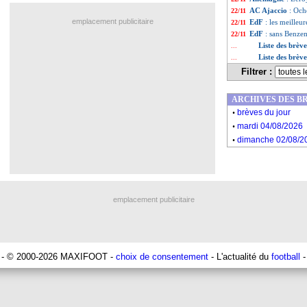
AC Ajaccio
: Och
22/11
emplacement publicitaire
EdF
: les meilleu
22/11
EdF
: sans Benzem
22/11
Liste des brèv
...
Liste des brèv
...
Filtrer :
ARCHIVES DES B
.
brèves du jour
.
mardi 04/08/2026
.
dimanche 02/08/2
emplacement publicitaire
- © 2000-2026 MAXIFOOT -
choix de consentement
- L'actualité du
football
-