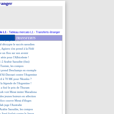
e refuse de paniquer
tranger
mand déplore de la nervosité
Love", Keane tacle la sélection
ologne, les compos
-0 Tunisie (fini)
 réagit à la défaite surprise
utant de temps additionnel ?
ère pour l'Argentine depuis 1958
de L1
-
Tableau mercato L1
-
Transferts étranger
aloni - "un jour triste"
TRANSFERTS
iola jusqu'en 2025 ?
d décrypte le succès saoudien
, Agüero s'en prend à la Fédé
te un flou sur son avenir
e série pour l'Albiceleste !
1-2 Arabie Saoudite (fini)
Tunisie, les compos
i prend Deschamps en exemple
u d'Al-Dawsari contre l'Argentine
ord à 70 M€ pour Nkunku ?
 la légende de l'Argentine !
 a fixé le prix de Thuram
Rush voit Messi imiter Maradona
des jeunes buteurs en sélection
afico couvre Messi d'éloges
lah juge l'Australie
-Arabie Saoudite, les compos
y Sané forfait contre le Japon