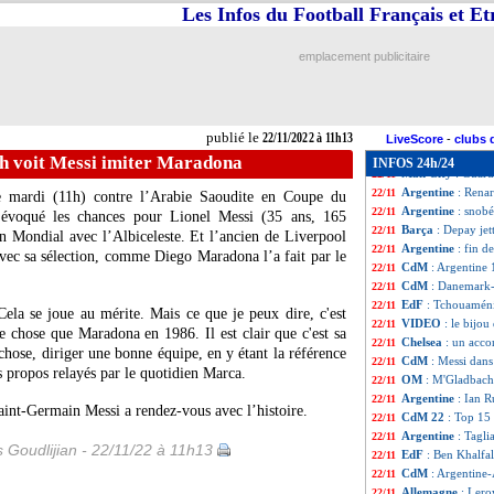
Danemark
: Mæhl
22/11
Les Infos du Football Français et E
Danemark
: Hjul
22/11
Angleterre
: "One
22/11
emplacement publicitaire
CdM
: Mexique-P
22/11
CdM
: Danemark 0
22/11
Argentine
: Messi
22/11
CdM
: pourquoi a
22/11
publié le
22/11/2022 à 11h13
CdM
: une premi
22/11
LiveScore
-
clubs 
Argentine
: L. Sc
22/11
sh voit Messi imiter Maradona
INFOS 24h/24
Man City
: Guard
22/11
Argentine
: Renar
22/11
ce mardi (11h) contre l’Arabie Saoudite en Coupe du
Argentine
: snobé
22/11
 évoqué les chances pour Lionel Messi (35 ans, 165
Barça
: Depay jet
22/11
un Mondial avec l’Albiceleste. Et l’ancien de Liverpool
Argentine
: fin d
22/11
avec sa sélection, comme Diego Maradona l’a fait par le
CdM
: Argentine 
22/11
CdM
: Danemark-
22/11
EdF
: Tchouamén
22/11
 Cela se joue au mérite. Mais ce que je peux dire, c'est
VIDEO
: le bijo
22/11
 chose que Maradona en 1986. Il est clair que c'est sa
Chelsea
: un acc
22/11
hose, diriger une bonne équipe, en y étant la référence
CdM
: Messi dans
22/11
s propos relayés par le quotidien Marca.
OM
: M'Gladbach
22/11
Argentine
: Ian 
22/11
Saint-Germain Messi a rendez-vous avec l’histoire.
CdM 22
: Top 15 
22/11
Argentine
: Tagli
22/11
s Goudlijian - 22/11/22 à 11h13
EdF
: Ben Khalfal
22/11
CdM
: Argentine
22/11
Allemagne
: Lero
22/11