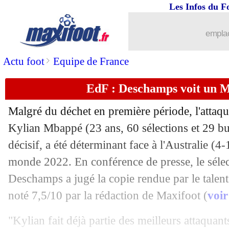
Les Infos du F
emplac
>
Actu foot
Equipe de France
EdF : Deschamps voit un 
Malgré du déchet en première période, l'attaqu
Kylian Mbappé (23 ans, 60 sélections et 29 but
décisif, a été déterminant face à l'Australie (4
monde 2022. En conférence de presse, le séle
Deschamps a jugé la copie rendue par le talen
noté 7,5/10 par la rédaction de Maxifoot (
voir
"Kylian fait déjà partie des meilleurs attaquant