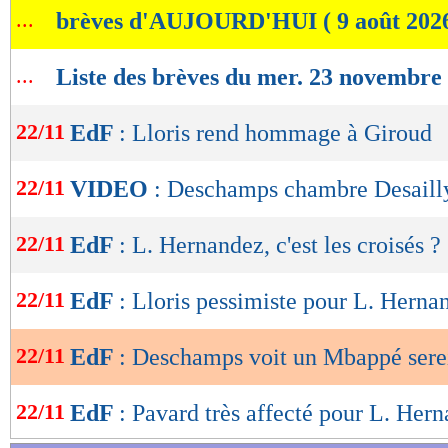
...
brèves d'AUJOURD'HUI ( 9 août 202
de
lecture
...
Liste des brèves du mer. 23 novembre
OK
22/11
EdF
: Lloris rend hommage à Giroud
22/11
VIDEO
: Deschamps chambre Desailly
22/11
EdF
: L. Hernandez, c'est les croisés ?
22/11
EdF
: Lloris pessimiste pour L. Herna
22/11
EdF
: Deschamps voit un Mbappé sere
22/11
EdF
: Pavard très affecté pour L. Her