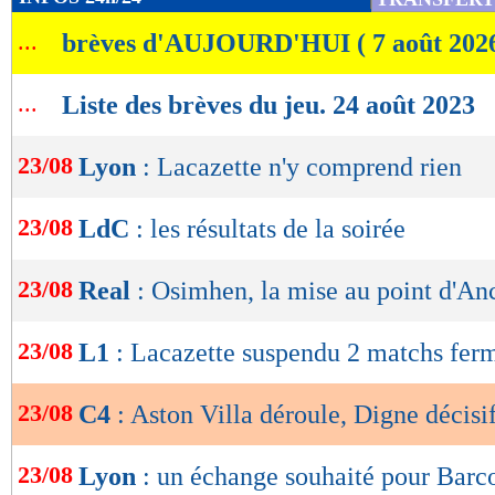
de
...
brèves d'AUJOURD'HUI ( 7 août 202
lecture
OK
...
Liste des brèves du jeu. 24 août 2023
23/08
Lyon
: Lacazette n'y comprend rien
23/08
LdC
: les résultats de la soirée
23/08
Real
: Osimhen, la mise au point d'Anc
23/08
L1
: Lacazette suspendu 2 matchs fer
23/08
C4
: Aston Villa déroule, Digne décisi
23/08
Lyon
: un échange souhaité pour Barc