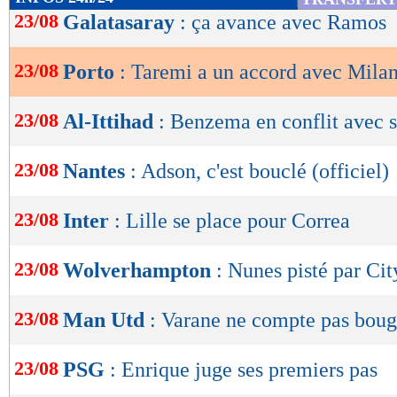
de
23/08
Galatasaray
: ça avance avec Ramos
lecture
23/08
Porto
: Taremi a un accord avec Mila
OK
23/08
Al-Ittihad
: Benzema en conflit avec 
23/08
Nantes
: Adson, c'est bouclé (officiel)
23/08
Inter
: Lille se place pour Correa
23/08
Wolverhampton
: Nunes pisté par Cit
23/08
Man Utd
: Varane ne compte pas boug
23/08
PSG
: Enrique juge ses premiers pas