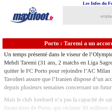
Les Infos du F
23/08
Séville
: Montiel prêté à Nottingham (o
emplac
23/08
Lille
: Umtiti encore trop juste
23/08
Man City
: Laporte officialise son dép
Porto : Taremi a un accor
23/08
Metz
: 3 ans de plus pour Udol (officie
Un temps présenté dans le viseur de l’Olympiq
23/08
Palace
: Eze sur les tablettes de Man 
Mehdi
Taremi
(31 ans, 2 matchs en Liga Sagres
quitter le FC Porto pour rejoindre l’AC Milan c
23/08
Man City
: Silva prolongé jusqu'en 20
Tavolieri assure que l’Iranien dispose d’un ac
depuis plusieurs semaines concernant un futur 
23/08
Bayern
: Pavard était absent à l'entra
Mais le club lombard n’a pas la capacité de sat
23/08
Nantes
: Castelletto veut partir !
financières de Porto, qui réclame 30 millions d