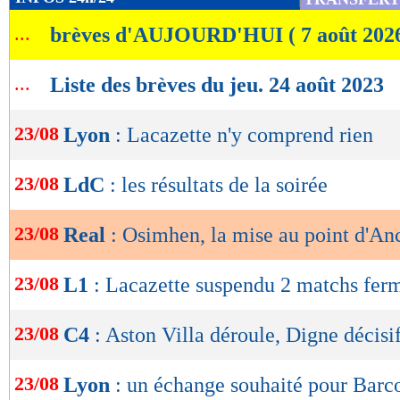
de
...
brèves d'AUJOURD'HUI ( 7 août 202
lecture
OK
...
Liste des brèves du jeu. 24 août 2023
23/08
Lyon
: Lacazette n'y comprend rien
23/08
LdC
: les résultats de la soirée
23/08
Real
: Osimhen, la mise au point d'Anc
23/08
L1
: Lacazette suspendu 2 matchs fer
23/08
C4
: Aston Villa déroule, Digne décisi
23/08
Lyon
: un échange souhaité pour Barc