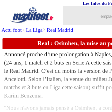
Les Infos du F
emplac
>
>
Actu foot
La Liga
Real Madrid
Real : Osimhen, la mise au p
Annoncé proche d’une prolongation à Naples, 
(24 ans, 1 match et 2 buts en Serie A cette sais
le Real Madrid. C’est du moins la version de l
Ancelotti. Selon l’Italien, la venue du milieu
J
matchs et 3 buts en Liga cette saison) suffit po
Karim Benzema.
"Nous n'avons jamais pensé à Osimhen, a confi