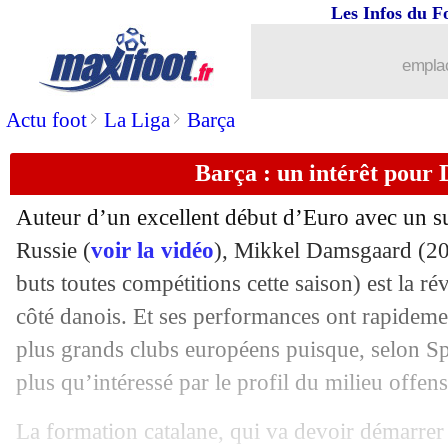
Les Infos du F
23/06
Euro
: le classement du groupe E (Es
emplac
23/06
Euro
: Suède 3-2 Pologne (fini)
>
>
Actu foot
La Liga
Barça
23/06
Euro
: Slovaquie 0-5 Espagne (fini)
Barça : un intérêt pour
23/06
Euro
: Allemagne-Hongrie, les compo
Auteur d’un excellent début d’Euro avec un sup
23/06
Euro
: Portugal-France, les compos
Russie (
voir la vidéo
), Mikkel Damsgaard (20 
buts toutes compétitions cette saison) est la ré
23/06
VIDEO
: le CSC gag du gardien de la
côté danois. Et ses performances ont rapidemen
plus grands clubs européens puisque, selon Sp
23/06
VIDEO
: l'enroulé génial de Lewando
plus qu’intéressé par le profil du milieu offen
23/06
OM
: Gerson attendu vendredi à Marse
La formation catalane, qui va devoir démarrer