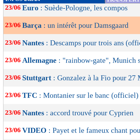
de
23/06
Euro
: Suède-Pologne, les compos
lecture
23/06
Barça
: un intérêt pour Damsgaard
OK
23/06
Nantes
: Descamps pour trois ans (offi
23/06
Allemagne
: "rainbow-gate", Munich s
23/06
Stuttgart
: Gonzalez à la Fio pour 27 
23/06
TFC
: Montanier sur le banc (officiel)
23/06
Nantes
: accord trouvé pour Cyprien
23/06
VIDEO
: Payet et le fameux chant po