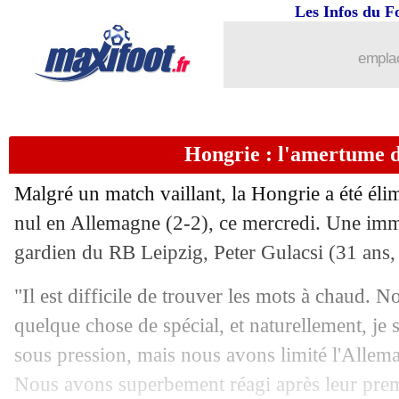
Les Infos du F
emplac
Hongrie : l'amertume d
Malgré un match vaillant, la Hongrie a été élim
nul en Allemagne (2-2), ce mercredi. Une imm
gardien du RB Leipzig, Peter Gulacsi (31 ans, 
"Il est difficile de trouver les mots à chaud. No
quelque chose de spécial, et naturellement, je 
sous pression, mais nous avons limité l'Allema
Nous avons superbement réagi après leur prem