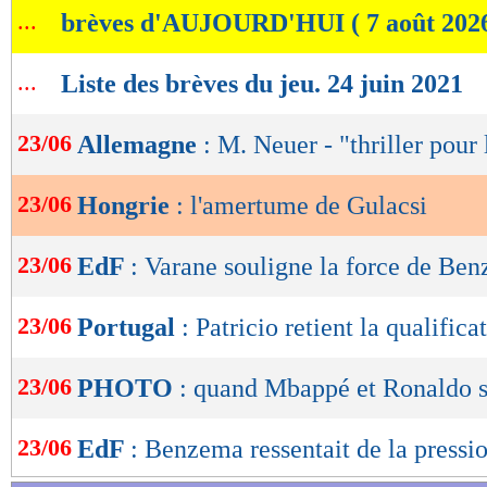
...
brèves d'AUJOURD'HUI ( 7 août 202
de
lecture
...
Liste des brèves du jeu. 24 juin 2021
OK
23/06
Allemagne
: M. Neuer - "thriller pour 
23/06
Hongrie
: l'amertume de Gulacsi
23/06
EdF
: Varane souligne la force de Be
23/06
Portugal
: Patricio retient la qualifica
23/06
PHOTO
: quand Mbappé et Ronaldo s
23/06
EdF
: Benzema ressentait de la pressi