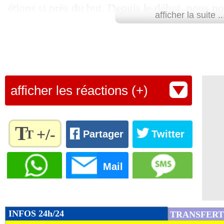
étions si près du but. Depuis le début, nous 
afficher la suite ..
nous-mêmes plutôt que sur nos adversaires. N
serrés et je suis déçu que nous ne soyons pas a
portier hongrois à l'issue de la partie.
Les Magyars peuvent être fiers de leur superbe
afficher les réactions (+)
Lu 19.109 fois
- Youcef Touaitia 
T
+/-
T
Partager
Twitter
Règlez la
taille du
Mail
texte
pour
l'adapter
à vos
INFOS 24h/24
TRANSFERT
préférences