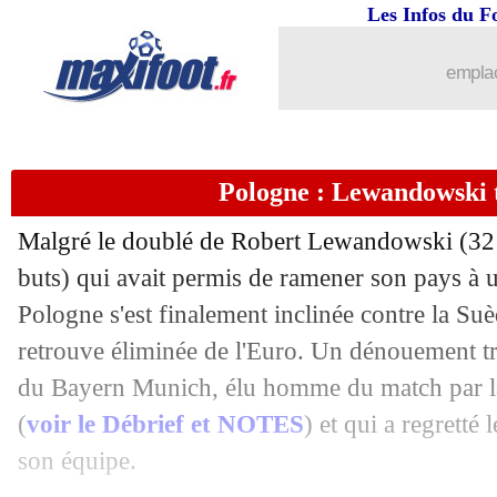
...
brèves d'AUJOURD'HUI ( 8 août 202
Les Infos du F
...
Liste des brèves du jeu. 24 juin 2021
emplac
23/06
Allemagne
: M. Neuer - "thriller pour 
Pologne : Lewandowski t
23/06
Hongrie
: l'amertume de Gulacsi
Malgré le doublé de Robert Lewandowski (32 a
23/06
EdF
: Varane souligne la force de Be
buts) qui avait permis de ramener son pays à un
Pologne s'est finalement inclinée contre la Suè
23/06
Portugal
: Patricio retient la qualifica
retrouve éliminée de l'Euro. Un dénouement trè
23/06
PHOTO
: quand Mbappé et Ronaldo s
du Bayern Munich, élu homme du match par la
(
voir le Débrief et NOTES
) et qui a regretté
23/06
EdF
: Benzema ressentait de la pressi
son équipe.