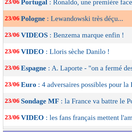
23/06
Portugal
: Ronaldo, une première fac
de
lecture
23/06
Pologne
: Lewandowski très déçu...
OK
23/06
VIDEOS
: Benzema marque enfin !
23/06
VIDEO
: Lloris sèche Danilo !
23/06
Espagne
: A. Laporte - "on a fermé d
23/06
Euro
: 4 adversaires possibles pour la
23/06
Sondage MF
: la France va battre le P
23/06
VIDEO
: les fans français mettent l'