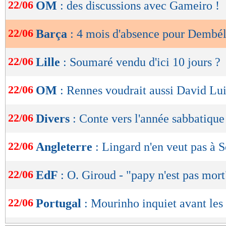
de
22/06
OM
: des discussions avec Gameiro !
lecture
22/06
Barça
: 4 mois d'absence pour Dembé
OK
22/06
Lille
: Soumaré vendu d'ici 10 jours ?
22/06
OM
: Rennes voudrait aussi David Lu
22/06
Divers
: Conte vers l'année sabbatique
22/06
Angleterre
: Lingard n'en veut pas à 
22/06
EdF
: O. Giroud - "papy n'est pas mort
22/06
Portugal
: Mourinho inquiet avant les