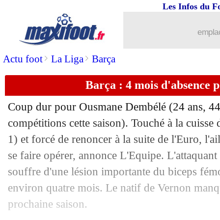
22/06
EdF
: le message de Dembélé
Les Infos du F
22/06
Roma
: Mourinho s'active pour Ramos
emplac
>
>
Actu foot
La Liga
Barça
22/06
Bordeaux
: le soulagement des Ultram
Barça : 4 mois d'absence 
22/06
Inter
: Calhanoglu, c'est bouclé ! (offi
Coup dur pour Ousmane Dembélé (24 ans, 44 m
22/06
Juve
: Ronaldo, l'option PSG la plus s
compétitions cette saison). Touché à la cuisse 
1) et forcé de renoncer à la suite de l'Euro, l'a
22/06
Lens
: Saïd, c'est signé (officiel)
se faire opérer, annonce L'Equipe. L'attaquan
22/06
Bordeaux
: accord trouvé avec Gérar
souffre d'une lésion importante du biceps fémo
environ quatre mois. Le natif de Vernon manq
22/06
OM
: Boudjellal estime avoir "réveillé
prochaine saison.