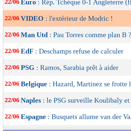
22/06
Euro
: Rép. Tchèque 0-1 Angleterre (f
de
lecture
22/06
VIDEO
: l'extérieur de Modric !
OK
22/06
Man Utd
: Pau Torres comme plan B 
22/06
EdF
: Deschamps refuse de calculer
22/06
PSG
: Ramos, Sarabia prêt à aider
22/06
Belgique
: Hazard, Martinez se frotte 
22/06
Naples
: le PSG surveille Koulibaly et
22/06
Espagne
: Busquets allume van der Vaa