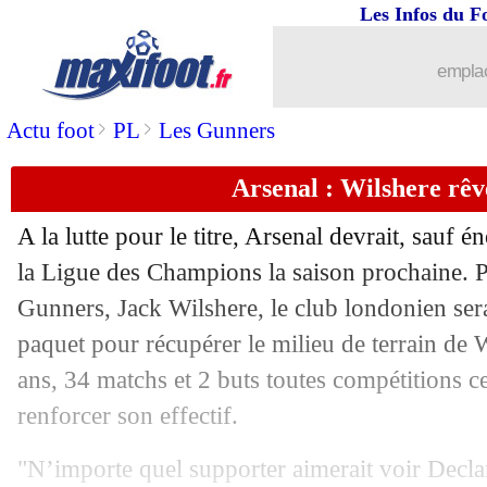
Les Infos du F
30/03
LdF (f)
: l'OL éliminé par Chelsea !
emplac
30/03
OM
: Ounahi confirme pour sa blessu
>
>
Actu foot
PL
Les Gunners
30/03
OM
: Tudor voit grand pour Nuno Tav
Arsenal : Wilshere rêv
30/03
Sondage MF
: Mbappé, plus de 100 b
A la lutte pour le titre, Arsenal devrait, sauf 
30/03
Man Utd
: les regrets de Schneiderlin
la Ligue des Champions la saison prochaine. P
Gunners, Jack Wilshere, le club londonien serai
30/03
Rennes
: ce que Genesio réclame à ses
paquet pour récupérer le milieu de terrain de
ans, 34 matchs et 2 buts toutes compétitions ce
30/03
EdF
: Mbappé capitaine, Evra dit oui
renforcer son effectif.
30/03
LdC (f)
: le PSG prend la porte !
"N’importe quel supporter aimerait voir Decla