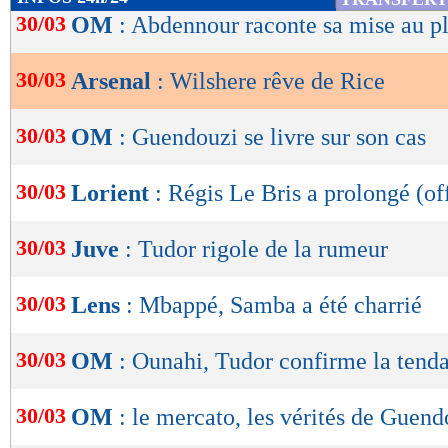
de
30/03
OM
: Abdennour raconte sa mise au p
lecture
30/03
Arsenal
: Wilshere rêve de Rice
OK
30/03
OM
: Guendouzi se livre sur son cas
30/03
Lorient
: Régis Le Bris a prolongé (off
30/03
Juve
: Tudor rigole de la rumeur
30/03
Lens
: Mbappé, Samba a été charrié
30/03
OM
: Ounahi, Tudor confirme la tend
30/03
OM
: le mercato, les vérités de Guend