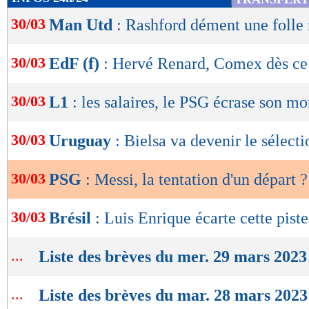
de
30/03
Man Utd
: Rashford dément une folle
lecture
OK
30/03
EdF (f)
: Hervé Renard, Comex dès ce
30/03
L1
: les salaires, le PSG écrase son m
30/03
Uruguay
: Bielsa va devenir le sélect
30/03
PSG
: Messi, la tentation d'un départ ?
30/03
Brésil
: Luis Enrique écarte cette piste
...
Liste des brèves du mer. 29 mars 2023
...
Liste des brèves du mar. 28 mars 2023