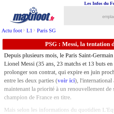
Les Infos du F
30/03
Italie
: Retegui, Pinamonti "dérangé"
emplac
30/03
OM
: Ounahi vers une fin de saison !
>
>
Actu foot
L1
Paris SG
30/03
Chelsea
: Mudryk compte bien rebond
PSG : Messi, la tentation 
30/03
PSG
: Riolo veut voir Messi partir
Depuis plusieurs mois, le Paris Saint-Germain 
Lionel Messi (35 ans, 23 matchs et 13 buts en 
30/03
L1
: Galtier, le coach le mieux payé
prolonger son contrat, qui expire en juin pro
30/03
entre les deux parties (
voir ici
), l'internationa
Espagne
: Gavi, des attitudes qui agac
maintenant la priorité à un renouvellement de
30/03
Lyon
: Cherki, l'option bientôt activée
champion de France en titre.
30/03
Real
: Ancelotti défendu par Xabi Alo
Mais selon les informations du quotidien L'Equi