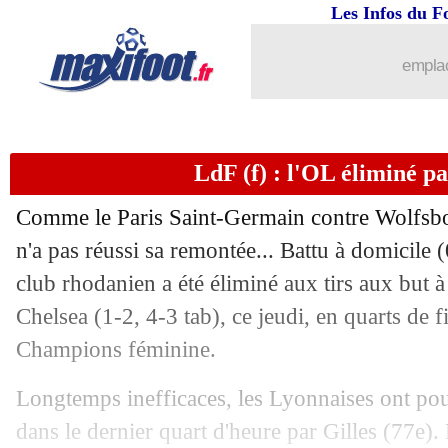
Les Infos du F
emplac
LdF (f) : l'OL éliminé pa
Comme le Paris Saint-Germain contre Wolfsb
n'a pas réussi sa remontée... Battu à domicile (
club rhodanien a été éliminé aux tirs aux but 
Chelsea (1-2, 4-3 tab), ce jeudi, en quarts de f
Champions féminine.
Longtemps inefficaces, les Lyonnaises ont pou
dans le dernier quart d'heure par Gilles (77e).