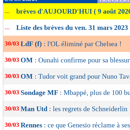
de
...
brèves d'AUJOURD'HUI ( 9 août 202
lecture
OK
...
Liste des brèves du ven. 31 mars 2023
30/03
LdF (f)
: l'OL éliminé par Chelsea !
30/03
OM
: Ounahi confirme pour sa blessu
30/03
OM
: Tudor voit grand pour Nuno Tav
30/03
Sondage MF
: Mbappé, plus de 100 b
30/03
Man Utd
: les regrets de Schneiderlin
30/03
Rennes
: ce que Genesio réclame à ses