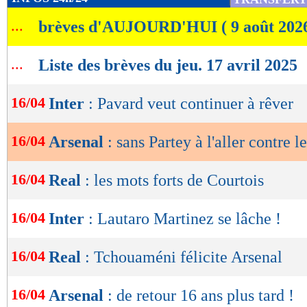
de
...
brèves d'AUJOURD'HUI ( 9 août 202
lecture
OK
...
Liste des brèves du jeu. 17 avril 2025
16/04
Inter
: Pavard veut continuer à rêver
16/04
Arsenal
: sans Partey à l'aller contre 
16/04
Real
: les mots forts de Courtois
16/04
Inter
: Lautaro Martinez se lâche !
16/04
Real
: Tchouaméni félicite Arsenal
16/04
Arsenal
: de retour 16 ans plus tard !