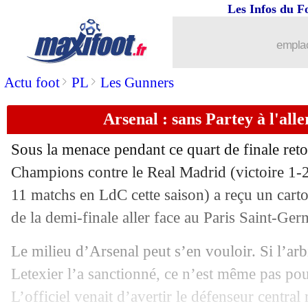
Les Infos du F
emplac
>
>
Actu foot
PL
Les Gunners
Arsenal : sans Partey à l'all
Sous la menace pendant ce quart de finale reto
Champions contre le Real Madrid (victoire 1-
11 matchs en LdC cette saison) a reçu un carto
de la demi-finale aller face au Paris Saint-Ger
Le milieu d’Arsenal peut s’en vouloir. Si l’arb
Letexier l’a sanctionné, ce n’est même pas pou
L’officiel venait d’avertir le défenseur centr