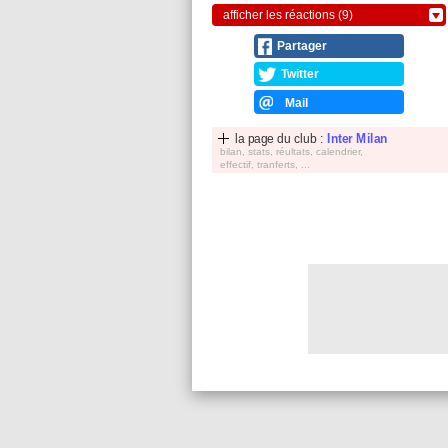
afficher les réactions (9)
Partager
Twitter
Mail
la page du club :
Inter Milan
bilan, stats, réultats, calendrier,
effectif, tranferts, ...