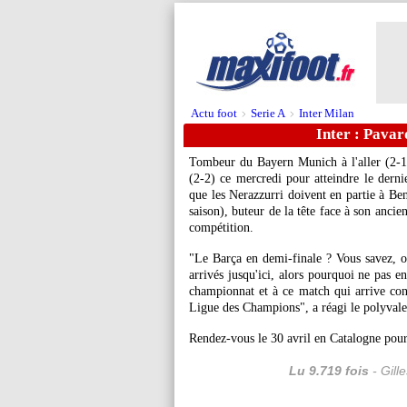
Actu foot
Serie A
Inter Milan
>
>
Inter : Pavar
Tombeur du Bayern Munich à l'aller (2-1),
(2-2) ce mercredi pour atteindre le dern
que les Nerazzurri doivent en partie à B
saison), buteur de la tête face à son ancie
compétition.
"Le Barça en demi-finale ? Vous savez, o
arrivés jusqu'ici, alors pourquoi ne pas e
championnat et à ce match qui arrive con
Ligue des Champions", a réagi le polyvale
Rendez-vous le 30 avril en Catalogne pour
Lu 9.719 fois
- Gill