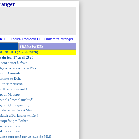
tranger
de L1
-
Tableau mercato L1
-
Transferts étranger
TRANSFERTS
OURD'HUI ( 9 août 2026)
s du jeu. 17 avril 2025
t continuer à rêver
tey à l'aller contre le PSG
rts de Courtois
rtinez se lâche !
 félicite Arsenal
ur 16 ans plus tard !
e pour Mbappé
senal (Arsenal qualifié)
ayern (Inter qualifié)
en de retour face à Man Utd
Match à 36, la plus tentée !
n'inquiète pas Rothen
rn, les compos
al, les compos
ruyne approché par un club de MLS