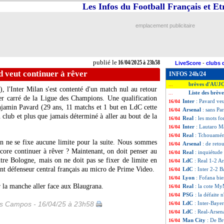
Les Infos du Football Français et E
emplacement publicitaire
publié le
16/04/2025 à 23h58
LiveScore
-
clubs 
d veut continuer à rêver
INFOS 24h/24
brèves d'AUJ
...
 l'Inter Milan s'est contenté d'un match nul au retour
Liste des brève
...
ier carré de la Ligue des Champions. Une qualification
Inter
: Pavard veu
16/04
enjamin
Pavard
(29 ans, 11 matchs et 1 but en LdC cette
Arsenal
: sans Par
16/04
n club et plus que jamais déterminé à aller au bout de la
Real
: les mots fo
16/04
Inter
: Lautaro Ma
16/04
Real
: Tchouaméni
16/04
n ne se fixe aucune limite pour la suite. Nous sommes
Arsenal
: de reto
16/04
ncore continuer à rêver ? Maintenant, on doit penser au
Real
: inquiétud
16/04
tre Bologne, mais on ne doit pas se fixer de limite en
LdC
: Real 1-2 Ar
16/04
nt défenseur central français au micro de Prime Video.
LdC
: Inter 2-2 B
16/04
Lyon
: Fofana bi
16/04
 la manche aller face aux Blaugrana.
Real
: la cote My
16/04
PSG
: la défaite 
16/04
es Campos - 16/04/25 à 23h58
LdC
: Inter-Baye
16/04
LdC
: Real-Arsen
16/04
Man City
: De B
16/04