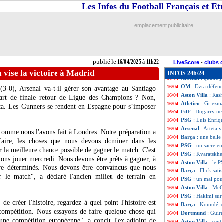
Man Utd
: Onana 
16/04
Les Infos du Football Français et E
Man Utd
: fin de
16/04
VIDEO
: Fofana-
16/04
emplacement publicitaire
Barça
: six ans p
16/04
Dortmund
: Kova
16/04
PSG
: la presse
16/04
PSG
: Petit a vu 
16/04
publié le
16/04/2025 à 11h22
Real
: un match 
16/04
LiveScore
-
clubs 
Divers
: décès d
16/04
a vise la victoire à Madrid
INFOS 24h/24
Arsenal
: quatre 
16/04
OM
: Evra défen
16/04
(3-0), Arsenal va-t-il gérer son avantage au Santiago
Aston Villa
: Ras
16/04
art de finale retour de Ligue des Champions ? Non,
Atletico
: Griezma
16/04
eta. Les Gunners se rendent en Espagne pour s’imposer
EdF
: Dugarry ne
16/04
PSG
: Luis Enriq
16/04
Arsenal
: Arteta 
16/04
comme nous l'avons fait à Londres. Notre préparation a
Barça
: une bell
16/04
faire, les choses que nous devons dominer dans les
PSG
: un sacre e
16/04
 la meilleure chance possible de gagner le match. C'est
PSG
: Kvaratskh
16/04
allons jouer mercredi. Nous devons être prêts à gagner, à
Aston Villa
: le 
16/04
tre déterminés. Nous devons être convaincus que nous
Barça
: Flick sati
16/04
r le match", a déclaré l'ancien milieu de terrain en
PSG
: un mal pou
16/04
Aston Villa
: McG
16/04
PSG
: Hakimi sur
16/04
de créer l'histoire, regardez à quel point l'histoire est
Barça
: Koundé, 
16/04
 compétition. Nous essayons de faire quelque chose qui
Dortmund
: Guira
16/04
ne compétition européenne", a conclu l'ex-adjoint de
Aston Villa
: sen
16/04