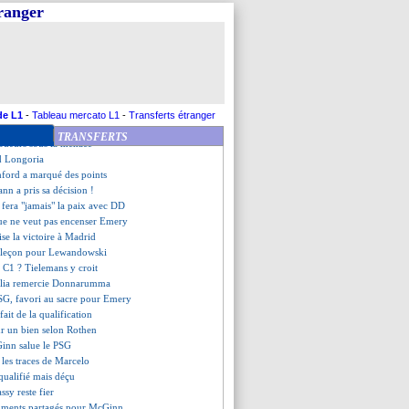
titulaire contre l'OL
tranger
 saison pour Zirkzee
Mikautadze, le drôle d'échange
lus tard, Laporta savoure
c félicite Guirassy
 encense le héros Donnarumma
de la peur
pour Mbappé, le Barça enrage
de L1
-
Tableau mercato L1
-
Transferts étranger
e Boupendza
TRANSFERTS
joueurs sous la menace
d Longoria
hford a marqué des points
nn a pris sa décision !
 fera "jamais" la paix avec DD
ue ne veut pas encenser Emery
vise la victoire à Madrid
e leçon pour Lewandowski
n C1 ? Tielemans y croit
elia remercie Donnarumma
PSG, favori au sacre pour Emery
sfait de la qualification
r un bien selon Rothen
inn salue le PSG
 les traces de Marcelo
qualifié mais déçu
ssy reste fier
timents partagés pour McGinn