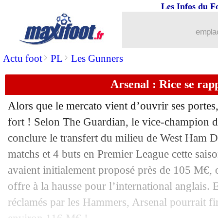
Les Infos du F
emplac
>
>
Actu foot
PL
Les Gunners
Arsenal : Rice se rap
Alors que le mercato vient d’ouvrir ses portes
fort ! Selon The Guardian, le vice-champion d
conclure le transfert du milieu de West Ham
D
matchs et 4 buts en Premier League cette sais
avaient initialement proposé près de 105 M€, o
offre à la hausse pour l’international anglais.
réclamés par les Hammers, Arsenal pourrait fin