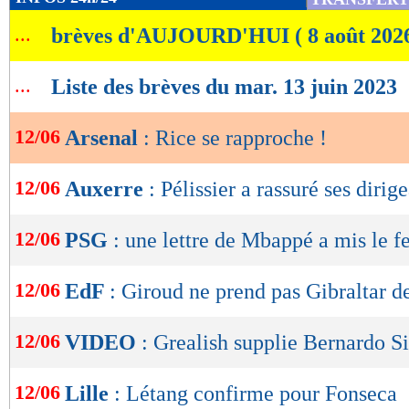
de
...
brèves d'AUJOURD'HUI ( 8 août 202
lecture
OK
...
Liste des brèves du mar. 13 juin 2023
12/06
Arsenal
: Rice se rapproche !
12/06
Auxerre
: Pélissier a rassuré ses dirig
12/06
PSG
: une lettre de Mbappé a mis le fe
12/06
EdF
: Giroud ne prend pas Gibraltar d
12/06
VIDEO
: Grealish supplie Bernardo Si
12/06
Lille
: Létang confirme pour Fonseca