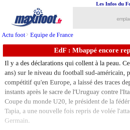
Les Infos du F
12/06
Divers
: Gourvennec vers la L2 ?
emplac
12/06
Real
: Vinicius change encore de num
>
Actu foot
Equipe de France
12/06
Lille
: Ounas vers la sortie
EdF : Mbappé encore repr
12/06
West Ham
: Moyes confirmé
Il y a des déclarations qui collent à la peau. 
12/06
Lyon
: 3 pistes pour Dembélé
ans) sur le niveau du football sud-américain,
compétitif qu'en Europe, a laissé des traces 
12/06
PSG
: un prétendant discute pour San
instants après le sacre de l'Uruguay contre l'Ita
Coupe du monde U20, le président de la fédér
12/06
Tottenham
: Raya, Brentford annonce 
Tapia, a une nouvelle fois repris de volée l'att
12/06
Milan
: Berlusconi, l'hommage du clu
Germain.