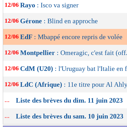
12/06
Rayo
: Isco va signer
de
lecture
12/06
Gérone
: Blind en approche
OK
12/06
EdF
: Mbappé encore repris de volée
12/06
Montpellier
: Omeragic, c'est fait (off
12/06
CdM (U20)
: l'Uruguay bat l'Italie en 
12/06
LdC (Afrique)
: 11e titre pour Al Ahl
...
Liste des brèves du dim. 11 juin 2023
...
Liste des brèves du sam. 10 juin 2023