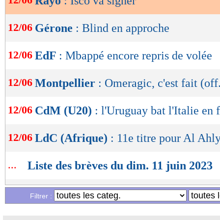
Rayo
: Isco va signer
OK
12/06
Gérone
: Blind en approche
12/06
EdF
: Mbappé encore repris de volée
12/06
Montpellier
: Omeragic, c'est fait (off
12/06
CdM (U20)
: l'Uruguay bat l'Italie en 
12/06
LdC (Afrique)
: 11e titre pour Al Ahl
...
Liste des brèves du dim. 11 juin 2023
...
Liste des brèves du sam. 10 juin 2023
Filtrer :