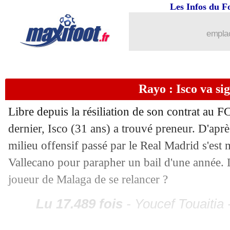
Divers
: Gourvennec vers la L2 ?
Les Infos du F
12/06
Real
: Vinicius change encore de num
emplac
12/06
Lille
: Ounas vers la sortie
12/06
West Ham
: Moyes confirmé
Rayo : Isco va si
Libre depuis la résiliation de son contrat au F
12/06
Lyon
: 3 pistes pour Dembélé
dernier, Isco (31 ans) a trouvé preneur. D'ap
12/06
PSG
: un prétendant discute pour San
milieu offensif passé par le Real Madrid s'est
Vallecano pour parapher un bail d'une année. 
12/06
Tottenham
: Raya, Brentford annonce 
joueur de Malaga de se relancer ?
12/06
Milan
: Berlusconi, l'hommage du clu
Lu 17.489 fois
- Youcef Touaitia 
12/06