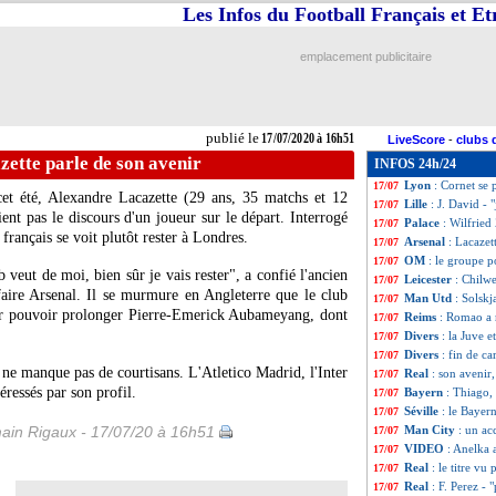
Les Infos du Football Français et E
VIDEO
: les larm
17/07
Rennes
: Niang, 
17/07
ASSE
: Kolo et C
17/07
emplacement publicitaire
Amical
: Metz do
17/07
Lille
: le PSG pens
17/07
Real
: Casillas bi
17/07
Amical
: PSG-Waa
17/07
publié le
17/07/2020 à 16h51
LiveScore
-
clubs 
OM
: Mandanda r
17/07
zette parle de son avenir
INFOS 24h/24
ASSE
: Kolodziejc
17/07
Lyon
: Cornet se p
17/07
cet été,
Alexandre Lacazette
(29 ans, 35 matchs et 12
Lille
: J. David - 
17/07
ient pas le discours d'un joueur sur le départ. Interrogé
Palace
: Wilfried
17/07
 français se voit plutôt rester à Londres.
Arsenal
: Lacazet
17/07
OM
: le groupe p
17/07
 veut de moi, bien sûr je vais rester", a confié l'ancien
Leicester
: Chilwe
17/07
aire Arsenal. Il se murmure en Angleterre que le club
Man Utd
: Solskj
17/07
our pouvoir prolonger Pierre-Emerick Aubameyang, dont
Reims
: Romao a r
17/07
Divers
: la Juve e
17/07
Divers
: fin de ca
17/07
s ne manque pas de courtisans. L'Atletico Madrid, l'Inter
Real
: son avenir
17/07
éressés par son profil.
Bayern
: Thiago,
17/07
Séville
: le Bayer
17/07
ain Rigaux - 17/07/20 à 16h51
Man City
: un ac
17/07
VIDEO
: Anelka a
17/07
Real
: le titre vu
17/07
Real
: F. Perez - 
17/07