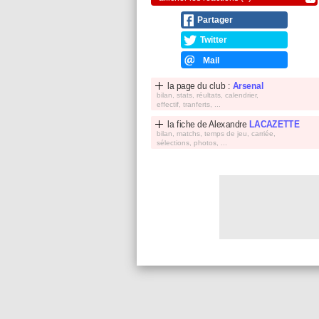
Partager
Twitter
Mail
la page du club :
Arsenal
bilan, stats, réultats, calendrier,
effectif, tranferts, ...
la fiche de
Alexandre
LACAZETTE
bilan, matchs, temps de jeu, carriée,
sélections, photos, ...