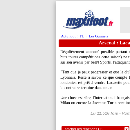
Actu foot
PL
Les Gunners
>
>
Arsenal : Laca
Régulièrement annoncé possible partant 
buts toutes compétitions cette saison) ne t
sur son avenir par beIN Sports, l'attaquant
"Tant que je peux progresser et que le club
Lyonnais. Reste à savoir ce que compte f
londonien est prêt à vendre Lacazette p
le contrat se termine dans un an.
Une chose est sûre, l'international françai
Milan ou encore la Juventus Turin sont int
Lu 11.516 fois
- Rom
afficher les réactions (+)