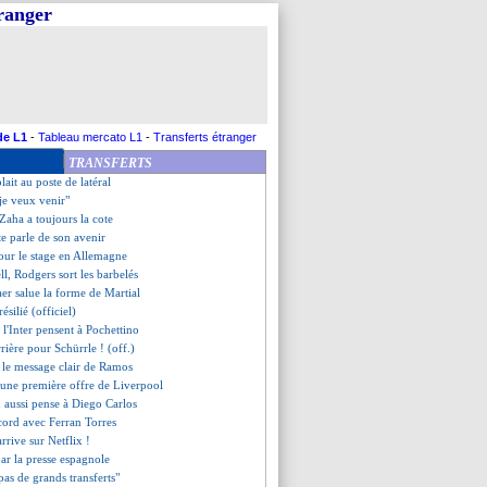
tranger
es de Zidane après le titre
l'OM n'a pas bougé
amara blanchis par la LFP
mine Seraing sans forcer
e à Gabriel...
entôt de retour !
sland, les compos
de L1
-
Tableau mercato L1
-
Transferts étranger
aconte sa signature en 2007
TRANSFERTS
zak reste chez les Verts (off.)
lait au poste de latéral
"je veux venir"
 Zaha a toujours la cote
te parle de son avenir
our le stage en Allemagne
ll, Rodgers sort les barbelés
aer salue la forme de Martial
ésilié (officiel)
t l'Inter pensent à Pochettino
rrière pour Schürrle ! (off.)
, le message clair de Ramos
 une première offre de Liverpool
n aussi pense à Diego Carlos
cord avec Ferran Torres
rrive sur Netflix !
 par la presse espagnole
"pas de grands transferts"