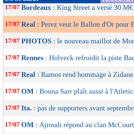
de
17/07
Bordeaux
: King Street a versé 30 M€
lecture
17/07
Real
: Perez veut le Ballon d'Or pour
OK
17/07
PHOTOS
: le nouveau maillot de Mo
17/07
Rennes
: Holveck refroidit la piste Ba
17/07
Real
: Ramos rend hommage à Zidane
17/07
OM
: Bouna Sarr plaît aussi à l'Atleti
17/07
Ita.
: pas de supporters avant septembr
17/07
OM
: Ajroudi répond au clan McCourt