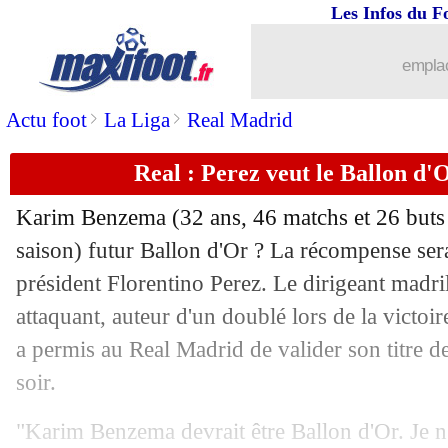
Les Infos du F
17/07
OM
: le groupe pour le stage en Alle
emplac
17/07
Leicester
: Chilwell, Rodgers sort les 
>
>
Actu foot
La Liga
Real Madrid
17/07
Man Utd
: Solskjaer salue la forme de
Real : Perez veut le Ballon d
17/07
Reims
: Romao a résilié (officiel)
Karim Benzema
(32 ans, 46 matchs et 26 buts 
17/07
Divers
: la Juve et l'Inter pensent à Po
saison) futur Ballon d'Or ? La récompense sera
président Florentino Perez. Le dirigeant madri
17/07
Divers
: fin de carrière pour Schürrle !
attaquant, auteur d'un doublé lors de la victoir
a permis au Real Madrid de valider son titre 
17/07
Real
: son avenir, le message clair de
soir.
17/07
Bayern
: Thiago, une première offre 
"Karim Benzema devrait être Ballon d'Or. Je n