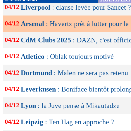
de
04/12
Liverpool
: clause levée pour Sancet ?
lecture
04/12
Arsenal
: Havertz prêt à lutter pour le 
OK
04/12
CdM Clubs 2025
: DAZN, c'est offici
04/12
Atletico
: Oblak toujours motivé
04/12
Dortmund
: Malen ne sera pas retenu
04/12
Leverkusen
: Boniface bientôt prolon
04/12
Lyon
: la Juve pense à Mikautadze
04/12
Leipzig
: Ten Hag en approche ?