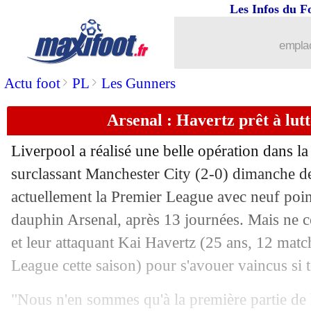
Les Infos du F
...
brèves d'AUJOURD'HUI ( 8 août 202
emplac
...
Liste des brèves du jeu. 5 décembre 2
>
>
Actu foot
PL
Les Gunners
04/12
Ang.
: Arsenal vient à bout de Man Ut
Arsenal : Havertz prêt à lutt
04/12
Esp.
: le Real chute à Bilbao !
Liverpool a réalisé une belle opération dans la 
04/12
Ang.
: avec 5 buts, Chelsea confirme
surclassant Manchester City (2-0) dimanche d
actuellement la Premier League avec neuf poin
04/12
Ang.
: Liverpool accroché malgré un
dauphin Arsenal, après 13 journées. Mais ne 
et leur attaquant Kai
Havertz
(25 ans, 12 match
04/12
Ang.
: De Bruyne réveille Man City !
League cette saison) pour s'avouer vaincus si t
04/12
VIDEO
: le missile d'Isak contre Live
"Nous n'en sommes qu'à la première partie de 