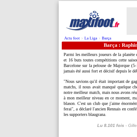
Actu foot
La Liga
Barça
>
>
Barça : Raphin
Parmi les meilleurs joueurs de la planète 
et 16 buts toutes compétitions cette saiso
Barcelone sur la pelouse de Majorque (5-1)
jamais été aussi fort et décisif depuis le dé
"Nous savions qu'il était important de gag
matchs, il nous avait manqué quelque ch
notre meilleur match, mais nous avons réus
à mon meilleur niveau en ce moment, mais
blason. C'est un club que j'aime énormémen
ferai", a déclaré l'ancien Rennais en conf
les supporters blaugrana.
Lu 8.101 fois
- Gill