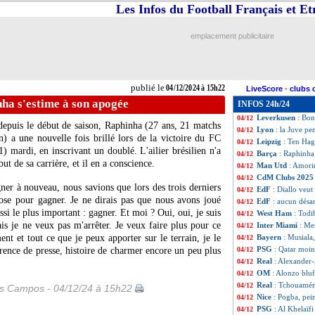
Les Infos du Football Français et E
PSG
: Luis Enriqu
04/12
Real
: Mbappé, D
04/12
Red Star
: le clu
04/12
emplacement publicitaire
Man City
: Guar
04/12
Liverpool
: claus
04/12
Arsenal
: Havertz 
04/12
CdM Clubs 202
04/12
publié le
04/12/2024 à 15h22
LiveScore
-
clubs 
Atletico
: Oblak 
04/12
ha s'estime à son apogée
INFOS 24h/24
Dortmund
: Male
04/12
Leverkusen
: Bon
04/12
depuis le début de saison,
Raphinha
(27 ans, 21 matchs
Lyon
: la Juve p
04/12
n) a une nouvelle fois brillé lors de la victoire du FC
Leipzig
: Ten Hag
04/12
 mardi, en inscrivant un doublé. L'ailier brésilien n'a
Barça
: Raphinha
04/12
but de sa carrière, et il en a conscience.
Man Utd
: Amori
04/12
CdM Clubs 202
04/12
ner à nouveau, nous savions que lors des trois derniers
EdF
: Diallo veu
04/12
ose pour gagner. Je ne dirais pas que nous avons joué
EdF
: aucun désa
04/12
si le plus important : gagner. Et moi ? Oui, oui, je suis
West Ham
: Todib
04/12
 je ne veux pas m'arrêter. Je veux faire plus pour ce
Inter Miami
: Me
04/12
t et tout ce que je peux apporter sur le terrain, je le
Bayern
: Musiala
04/12
PSG
: Qatar moin
érence de presse, histoire de charmer encore un peu plus
04/12
Real
: Alexander-
04/12
OM
: Alonzo bluf
04/12
Real
: Tchouamén
04/12
es Campos - 04/12/24 à 15h22
Nice
: Pogba, pei
04/12
PSG
: Al Khelaïf
04/12