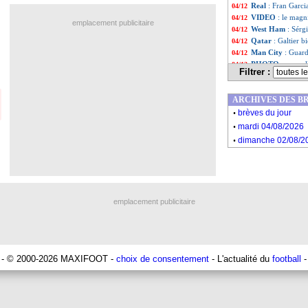
Real
: Fran Garci
04/12
VIDEO
: le magn
04/12
emplacement publicitaire
West Ham
: Sérg
04/12
Qatar
: Galtier b
04/12
Man City
: Guard
04/12
PHOTO
: nouvel
04/12
Filtrer :
Bayern
: premièr
04/12
Monaco
: Magass
04/12
ARCHIVES DES B
Liste des brèv
...
.
Liste des brèv
...
brèves du jour
.
mardi 04/08/2026
.
dimanche 02/08/2
emplacement publicitaire
- © 2000-2026 MAXIFOOT -
choix de consentement
- L'actualité du
football
-