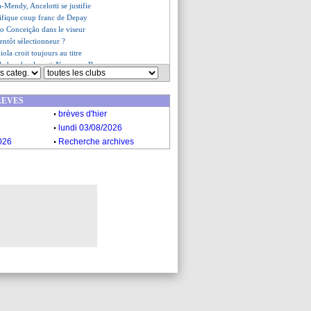
a-Mendy, Ancelotti se justifie
ifique coup franc de Depay
io Conceição dans le viseur
ientôt sélectionneur ?
iola croit toujours au titre
le banderole anti-Nasser au Bayern
e expulsion pour Neuer
a bientôt récompensé
REVES
es du mar. 3 décembre 2024
.
es du lun. 2 décembre 2024
brèves d'hier
.
lundi 03/08/2026
.
026
Recherche archives