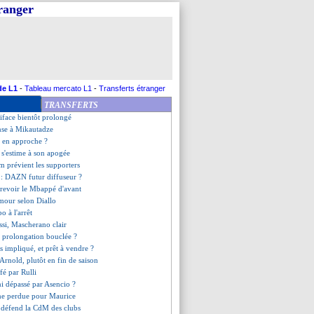
tranger
e a parlé au vestiaire
rogba dénonce de l'ingratitude
b se retire du réseau social X
diola lance une pique à Mourinho
e levée pour Sancet ?
prêt à lutter pour le titre
5
: DAZN, c'est officiel
de L1
-
Tableau mercato L1
-
Transferts étranger
toujours motivé
TRANSFERTS
n ne sera pas retenu
iface bientôt prolongé
ense à Mikautadze
 en approche ?
 s'estime à son apogée
m prévient les supporters
5
: DAZN futur diffuseur ?
t revoir le Mbappé d'avant
mour selon Diallo
o à l'arrêt
ssi, Mascherano clair
, prolongation bouclée ?
s impliqué, et prêt à vendre ?
Arnold, plutôt en fin de saison
fé par Rulli
i dépassé par Asencio ?
ne perdue pour Maurice
i défend la CdM des clubs