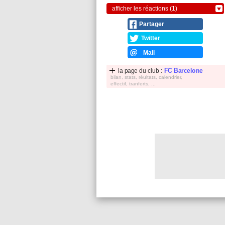
afficher les réactions (1)
Partager
Twitter
Mail
la page du club :
FC Barcelone
bilan, stats, réultats, calendrier,
effectif, tranferts, ...