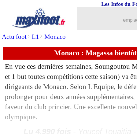
Les Infos du F
04/12
Man Utd
: Amorim prévient les suppo
emplac
04/12
CdM Clubs 2025
: DAZN futur diffus
>
>
Actu foot
L1
Monaco
04/12
EdF
: Diallo veut revoir le Mbappé d'
Monaco : Magassa bientô
04/12
EdF
: aucun désamour selon Diallo
En vue ces dernières semaines, Soungoutou
M
et 1 but toutes compétitions cette saison) va ê
04/12
West Ham
: Todibo à l'arrêt
dirigeants de Monaco. Selon L'Equipe, le défe
prolonger pour deux années supplémentaires, s
04/12
Inter Miami
: Messi, Mascherano clai
faveur du club princier. Une excellente nouve
04/12
Bayern
: Musiala, prolongation boucl
olympique.
Lu 4.990 fois
- Youcef Touaitia 
04/12
PSG
: Qatar moins impliqué, et prêt à