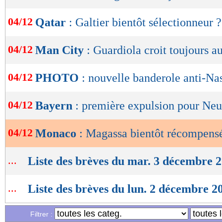
OK
04/12
Qatar
: Galtier bientôt sélectionneur ?
04/12
Man City
: Guardiola croit toujours au
04/12
PHOTO
: nouvelle banderole anti-Na
04/12
Bayern
: première expulsion pour Neu
04/12
Monaco
: Magassa bientôt récompens
...
Liste des brèves du mar. 3 décembre 
...
Liste des brèves du lun. 2 décembre 2
Filtrer :