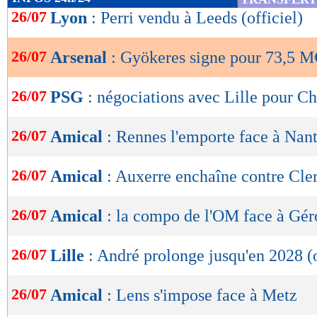
de
26/07
Lyon
: Perri vendu à Leeds (officiel)
lecture
26/07
Arsenal
: Gyökeres signe pour 73,5 M€
OK
26/07
PSG
: négociations avec Lille pour Ch
26/07
Amical
: Rennes l'emporte face à Nan
26/07
Amical
: Auxerre enchaîne contre Cl
26/07
Amical
: la compo de l'OM face à Gé
26/07
Lille
: André prolonge jusqu'en 2028 (o
26/07
Amical
: Lens s'impose face à Metz