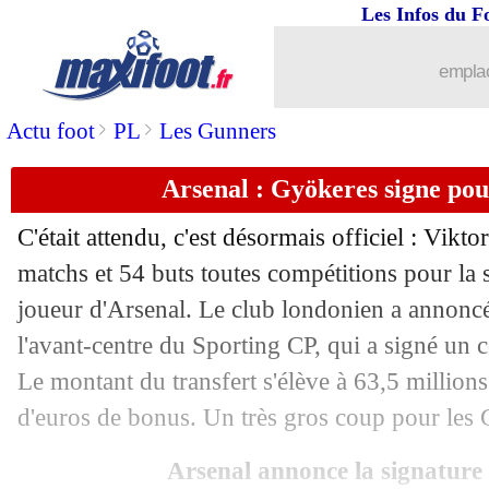
Les Infos du F
emplac
>
>
Actu foot
PL
Les Gunners
Arsenal : Gyökeres signe pou
...
brèves d'AUJOURD'HUI ( 8 août 202
C'était attendu, c'est désormais officiel : Vikto
...
Liste des brèves du dim. 27 juillet 202
matchs et 54 buts toutes compétitions pour la
joueur d'Arsenal. Le club londonien a annoncé
26/07
Arsenal
: Nelson proche de Fulham
l'avant-centre du Sporting CP, qui a signé un c
Le montant du transfert s'élève à 63,5 millions
26/07
Naples
: Vanja Milinkovic-Savic a sign
d'euros de bonus. Un très gros coup pour les 
26/07
West Ham
: Paqueta sur le départ ?
Arsenal annonce la signature