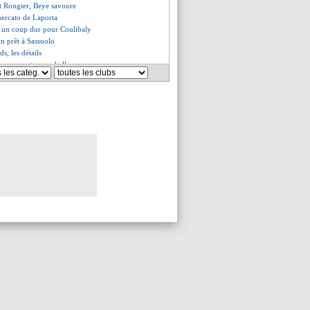
et Rongier, Beye savoure
mercato de Laporta
à un coup dur pour Coulibaly
n prêt à Sassuolo
ds, les détails
 va rapporter une belle somme
on de Vinicius pour prolonger
onnement à Ligue 1+
ouzi va bien signer à Auxerre
e salaire proposé à Isak
eta devrait être blanchi !
a bien signer (officiel)
s du ven. 25 juillet 2025
s du jeu. 24 juillet 2025