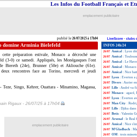
Les Infos du Football Français et E
PSG
: négociatio
26/07
Amical
: Rennes 
26/07
Amical
: Auxerre
26/07
emplacement publicitaire
Amical
: la comp
26/07
Lille
: André prol
26/07
Amical
: Lens s'
26/07
TFC
: Martinez N
26/07
publié le
26/07/2025 à 17h04
LiveScore
-
clubs 
Montpellier
: Lec
26/07
 domine Arminia Bielefeld
INFOS 24h/24
Atletico
: accord
26/07
Amical
: Lyon dé
26/07
cette préparation estivale, Monaco a décroché une
Amical
: Toulous
26/07
eld (3-0) ce samedi. Appliqués, les Monégasques l'ont
Amical
: Le Havr
26/07
e Biereth (24e), Brunner (50e) et Akliouche (61e).
Amical
: Monaco 
26/07
deux rencontres face au Torino, mercredi et jeudi
Amical
: Nice bat
26/07
Lyon
: Everton a
26/07
Divers
: Aurier en
26/07
 Teze, Singo, Kehrer, Ouattara - Minamino, Magassa,
Lille
: André va f
26/07
Monaco
: agacé, 
26/07
Lyon
: Everton a
26/07
ain Rigaux - 26/07/25 à 17h04
Man City
: Rodri
26/07
Lille
: Djiku dans 
26/07
Betis
: Valentin 
26/07
Arsenal
: le Real
26/07
Amical
: Nice s'
26/07
emplacement publicitaire
M'Gladbach
: Ma
26/07
OM
: trois minot
26/07