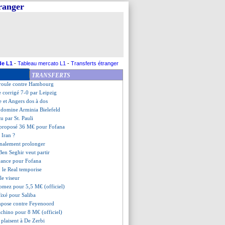
tranger
ns avec Lille pour Chevalier !
l'emporte face à Nantes
 enchaîne contre Clermont
o de l'OM face à Gérone
onge jusqu'en 2028 (officiel)
impose face à Metz
ovell recadre ses joueurs
de L1
-
Tableau mercato L1
-
Transferts étranger
omte transféré à Fulham (off.)
TRANSFERTS
 avec Gérone pour Lemar
roule contre Hambourg
e corrigé 7-0 par Leipzig
e et Angers dos à dos
domine Arminia Bielefeld
tu par St. Pauli
 proposé 36 M€ pour Fofana
 Iran ?
inalement prolonger
Ben Seghir veut partir
vance pour Fofana
, le Real temporise
le viseur
Gomez pour 5,5 M€ (officiel)
 fixé pour Saliba
impose contre Feyenoord
chino pour 8 M€ (officiel)
s plaisent à De Zerbi