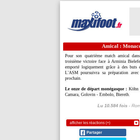
Amical : Monaco
Pour son quatrième match amical dans 
troisième victoire face à Arminia Bielef
emporté logiquement grâce à des buts d
L'ASM poursuivra sa préparation avec 
prochain.
Le onze de départ monégasque :
Köhn -
Camara, Golovin - Embolo, Biereth.
Lu 10.584 fois
- Rom
afficher les réactions (+)
Partager