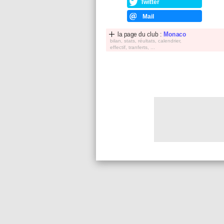
Twitter
Mail
la page du club :
Monaco
bilan, stats, réultats, calendrier,
effectif, tranferts, ...