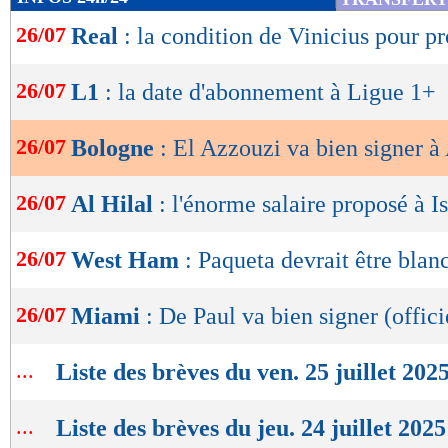
de
26/07
Real
: la condition de Vinicius pour p
lecture
OK
26/07
L1
: la date d'abonnement à Ligue 1+
26/07
Bologne
: El Azzouzi va bien signer à
26/07
Al Hilal
: l'énorme salaire proposé à I
26/07
West Ham
: Paqueta devrait être blanc
26/07
Miami
: De Paul va bien signer (offici
...
Liste des brèves du ven. 25 juillet 202
...
Liste des brèves du jeu. 24 juillet 2025