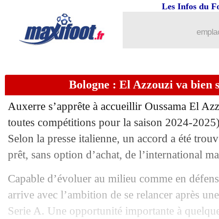
Les Infos du F
26/07
Lille
: André va finalement prolonger
emplac
26/07
Monaco
: agacé, Ben Seghir veut parti
26/07
Lyon
: Everton avance pour Fofana
Bologne : El Azzouzi va bien 
26/07
Man City
: Rodri, le Real temporise
Auxerre s’apprête à accueillir Oussama
El Az
toutes compétitions pour la saison 2024-2025) 
26/07
Lille
: Djiku dans le viseur
Selon la presse italienne, un accord a été tro
26/07
prêt, sans option d’achat, de l’international m
Betis
: Valentin Gomez pour 5,5 M€ (of
Capable d’évoluer au milieu comme en défense
26/07
Arsenal
: le Real fixé pour Saliba
arrive avec l’ambition de se relancer après un
26/07
Amical
: Nice s'impose contre Feyeno
Serie A. Une opportunité importante à quelqu