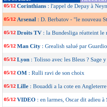
de
05/12
Corinthians
: l'appel de Depay à Ney
lecture
05/12
Arsenal
: D. Berbatov - "le nouveau S
OK
05/12
Droits TV
: la Bundesliga réatteint le 
05/12
Man City
: Grealish salué par Guardio
05/12
Lyon
: Tolisso avec les Bleus ? Sage y
05/12
OM
: Rulli ravi de son choix
05/12
Lille
: Bouaddi a la cote en Angleterre
05/12
VIDEO
: en larmes, Oscar dit adieu à