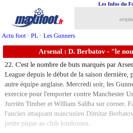
Les Infos du F
05/12
PSG
: la prolongation de Donnarumm
emplac
05/12
PSG
: un départ de Kolo Muani nécess
>
>
Actu foot
PL
Les Gunners
05/12
Leverkusen
: le Barça en pole pour T
Arsenal : D. Berbatov - "le no
05/12
Real
: Guti ne blâme pas Mbappé
22. C'est le nombre de buts marqués par Arsen
05/12
PSG
: le Mondial des Clubs, Nasser i
League depuis le début de la saison dernière, 
autre équipe anglaise. Mercredi soir, les Gunne
05/12
Esp. (Cpe)
: l'Atletico dans un trou de
exercice pour l'emporter contre Manchester Un
Jurriën Timber et William Saliba sur corner. Fac
05/12
CdM Clubs 2025
: le tirage complet !
l'ancien attaquant mancunien Dimitar Berbato
petite pique au club londonien.
05/12
Chelsea
: Maresca franc avec Maduek