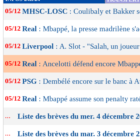
de
05/12
MHSC-LOSC
: Coulibaly et Bakker s
lecture
OK
05/12
Real
: Mbappé, la presse madrilène s'
05/12
Liverpool
: A. Slot - "Salah, un joueur
05/12
Real
: Ancelotti défend encore Mbapp
05/12
PSG
: Dembélé encore sur le banc à A
05/12
Real
: Mbappé assume son penalty rat
...
Liste des brèves du mer. 4 décembre 
...
Liste des brèves du mar. 3 décembre 