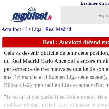
Les Infos du F
05/12
Lille
: Bouaddi a la cote en Angleterre
emplac
05/12
VIDEO
: en larmes, Oscar dit adieu à
>
>
Actu foot
La Liga
Real Madrid
05/12
OM
: Cascarino optimiste pour la qual
Real : Ancelotti défend e
05/12
PSG
: Ramos, Roche reprend de volée
Cela va devenir difficile de tenir cette position
du Real Madrid Carlo Ancelotti a encore minim
05/12
Reims
: le club reprend Riolo
performance de très mauvaise qualité de son 
05/12
ans, 14 matchs et 8 buts en Liga cette saison), 
Nice
: 12 absents contre Le Havre ?
Bilbao (1-2) mercredi en Liga et auteur d'un n
05/12
PSG
: Luis Enrique nie des tensions in
"Je ne lui ai pas parlé. Il est évidemment triste 
05/12
Lyon
: Benrahma forfait pour Angers
meilleur niveau, mais il faut lui laisser le temps