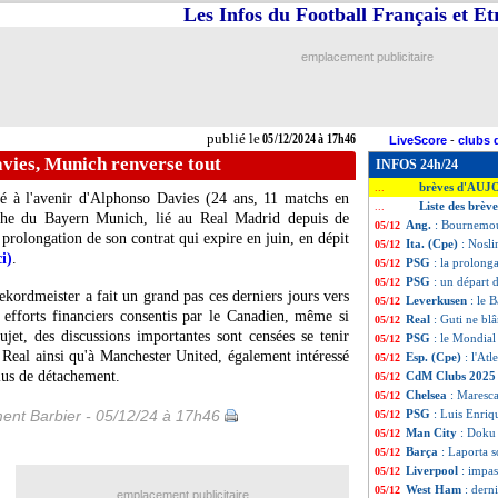
Les Infos du Football Français et E
emplacement publicitaire
publié le
05/12/2024 à 17h46
LiveScore
-
clubs 
vies, Munich renverse tout
INFOS 24h/24
brèves d'AUJ
...
ié à l'avenir d'Alphonso
Davies
(24 ans, 11 matchs en
Liste des brèv
...
auche du Bayern Munich, lié au Real Madrid depuis de
Ang.
: Bournemou
05/12
rolongation de son contrat qui expire en juin, en dépit
Ita. (Cpe)
: Nosli
05/12
ci)
.
PSG
: la prolon
05/12
PSG
: un départ 
05/12
kordmeister a fait un grand pas ces derniers jours vers
Leverkusen
: le 
05/12
 efforts financiers consentis par le Canadien, même si
Real
: Guti ne b
05/12
ujet, des discussions importantes sont censées se tenir
PSG
: le Mondial
05/12
 Real ainsi qu'à Manchester United, également intéressé
Esp. (Cpe)
: l'At
05/12
plus de détachement.
CdM Clubs 202
05/12
Chelsea
: Maresc
05/12
ent Barbier - 05/12/24 à 17h46
PSG
: Luis Enriq
05/12
Man City
: Doku 
05/12
Barça
: Laporta s
05/12
Liverpool
: impa
05/12
West Ham
: dern
05/12
emplacement publicitaire