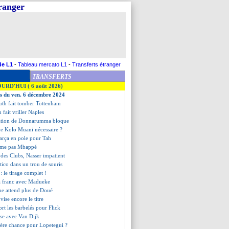
tranger
de L1
-
Tableau mercato L1
-
Transferts étranger
TRANSFERTS
OURD'HUI ( 6 août 2026)
es du ven. 6 décembre 2024
th fait tomber Tottenham
n fait vriller Naples
gation de Donnarumma bloque
de Kolo Muani nécessaire ?
Barça en pole pour Tah
lâme pas Mbappé
 des Clubs, Nasser impatient
letico dans un trou de souris
5
: le tirage complet !
a franc avec Madueke
ue attend plus de Doué
vise encore le titre
ort les barbelés pour Flick
sse avec Van Dijk
ière chance pour Lopetegui ?