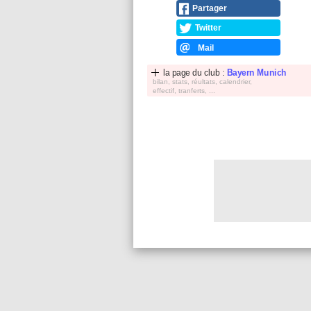
Partager
Twitter
Mail
la page du club :
Bayern Munich
bilan, stats, réultats, calendrier,
effectif, tranferts, ...