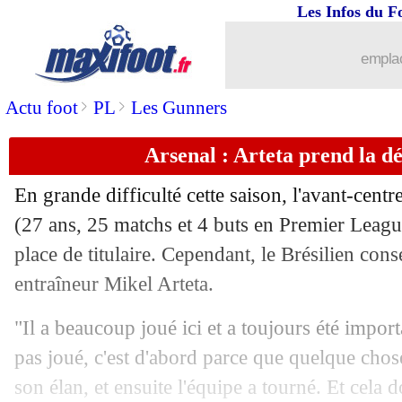
Les Infos du F
11/05
Lyon
: Mama Baldé va rester
emplac
11/05
Ita.
: Bologne domine Naples et file ve
>
>
Actu foot
PL
Les Gunners
11/05
Ang.
: Chelsea s'est fait peur contre Fo
Arsenal : Arteta prend la dé
11/05
All.
: Dortmund corrigé par Mayence
En grande difficulté cette saison, l'avant-cent
11/05
Esp.
: le Real se balade contre Grenad
(27 ans, 25 matchs et 4 buts en Premier League
place de titulaire. Cependant, le Brésilien con
11/05
PSG
: pas d'hommage pour Mbappé d
entraîneur Mikel Arteta.
11/05
ArS
: un 19e titre pour Al-Hilal !
"Il a beaucoup joué ici et a toujours été impor
pas joué, c'est d'abord parce que quelque chose 
11/05
Lens
: Abdul Samed et Fulgini vers la 
son élan, et ensuite l'équipe a tourné. Et cela do