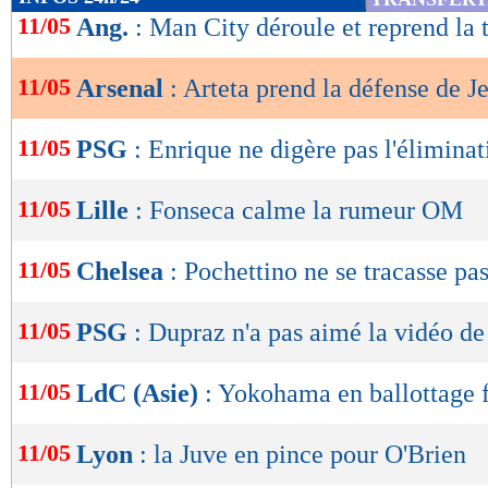
de
11/05
Ang.
: Man City déroule et reprend la t
lecture
11/05
Arsenal
: Arteta prend la défense de J
OK
11/05
PSG
: Enrique ne digère pas l'éliminat
11/05
Lille
: Fonseca calme la rumeur OM
11/05
Chelsea
: Pochettino ne se tracasse pa
11/05
PSG
: Dupraz n'a pas aimé la vidéo 
11/05
LdC (Asie)
: Yokohama en ballottage 
11/05
Lyon
: la Juve en pince pour O'Brien