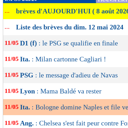
de
...
brèves d'AUJOURD'HUI ( 8 août 202
lecture
OK
...
Liste des brèves du dim. 12 mai 2024
11/05
D1 (f)
: le PSG se qualifie en finale
11/05
Ita.
: Milan cartonne Cagliari !
11/05
PSG
: le message d'adieu de Navas
11/05
Lyon
: Mama Baldé va rester
11/05
Ita.
: Bologne domine Naples et file ve
11/05
Ang.
: Chelsea s'est fait peur contre Fo