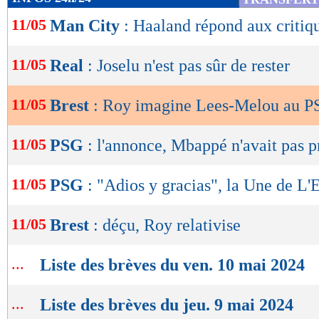
de
11/05
Man City
: Haaland répond aux critiq
lecture
OK
11/05
Real
: Joselu n'est pas sûr de rester
11/05
Brest
: Roy imagine Lees-Melou au 
11/05
PSG
: l'annonce, Mbappé n'avait pas 
11/05
PSG
: "Adios y gracias", la Une de L'
11/05
Brest
: déçu, Roy relativise
...
Liste des brèves du ven. 10 mai 2024
...
Liste des brèves du jeu. 9 mai 2024