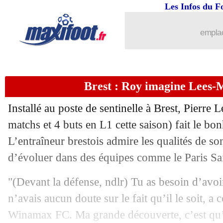
Les Infos du F
11/05
PSG
: Enrique ne digère pas l'éliminat
emplac
11/05
Lille
: Fonseca calme la rumeur OM
11/05
Chelsea
: Pochettino ne se tracasse pa
Brest : Roy imagine Lees
11/05
PSG
: Dupraz n'a pas aimé la vidéo 
Installé au poste de sentinelle à Brest,
Pierre 
matchs et 4 buts en L1 cette saison) fait le bo
11/05
LdC (Asie)
: Yokohama en ballottage 
L’entraîneur brestois admire les qualités de so
11/05
d’évoluer dans des équipes comme le Paris Sa
Lyon
: la Juve en pince pour O'Brien
"(Devant la défense, ndlr) Tu as besoin d’avoi
11/05
PSG
: Enrique souhaite le meilleur à
n’avais aucun doute sur le fait qu’il le soit, a 
11/05
Al-Taawoun
: rebond saoudien pour G
Winamax FC. Ma grande découverte, c’est qu’à 