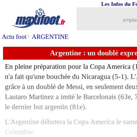
08/06
EdF
: Lloris s’attend à une grosse am
Les Infos du F
08/06
PSG
: Neymar soutenu par Depay
emplac
08/06
Barça
: De Jong espère l'arrivée de De
>
Actu foot
ARGENTINE
Argentine : un doublé expr
08/06
PSG
: son départ, Matuidi n'a pas de r
En pleine préparation pour la Copa America (14
08/06
Parme
: un retour de Buffon à l'étude
n'a fait qu'une bouchée du Nicaragua (5-1). L'A
grâce à un doublé de Messi, en seulement deu
08/06
FFF
: un Trophée des Championnes e
Lautaro Martinez a imité le Barcelonais (63e, 7
08/06
Espagne
: un beau record pour Sergi
le dernier but argentin (81e).
L'Argentine débutera la Copa America le samed
08/06
Juve
: Sarri toujours plus proche
Colombie.