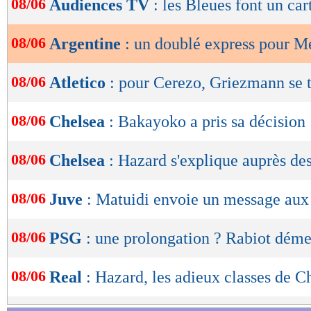
08/06
Audiences TV
: les Bleues font un car
de
lecture
08/06
Argentine
: un doublé express pour M
OK
08/06
Atletico
: pour Cerezo, Griezmann se
08/06
Chelsea
: Bakayoko a pris sa décision
08/06
Chelsea
: Hazard s'explique auprès des
08/06
Juve
: Matuidi envoie un message aux 
08/06
PSG
: une prolongation ? Rabiot déme
08/06
Real
: Hazard, les adieux classes de C