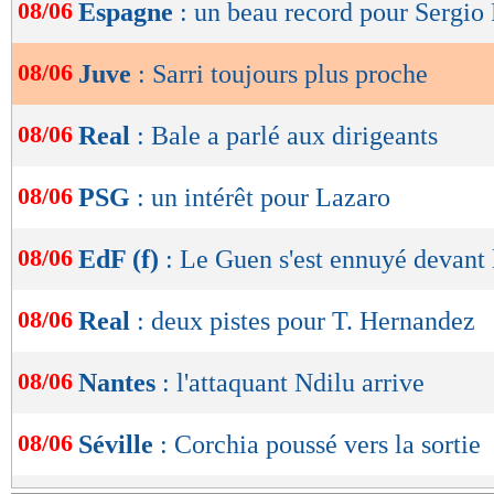
de
08/06
Espagne
: un beau record pour Sergi
lecture
08/06
Juve
: Sarri toujours plus proche
OK
08/06
Real
: Bale a parlé aux dirigeants
08/06
PSG
: un intérêt pour Lazaro
08/06
EdF (f)
: Le Guen s'est ennuyé devant
08/06
Real
: deux pistes pour T. Hernandez
08/06
Nantes
: l'attaquant Ndilu arrive
08/06
Séville
: Corchia poussé vers la sortie