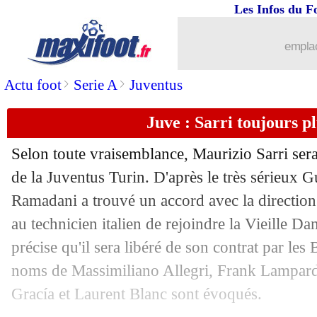
08/06
Real
: Luca Zidane poussé dehors
Les Infos du F
08/06
Euro
: Turquie-France, les compos
emplac
>
>
Actu foot
Serie A
Juventus
08/06
Atletico
: Griezmann connaît ses 2 fut
Juve : Sarri toujours p
08/06
PSG
: Draxler bien décidé à rester
Selon toute vraisemblance, Maurizio Sarri sera
08/06
Juve
: Ronaldo plus motivé que jamai
de la Juventus Turin. D'après le très sérieux G
Ramadani a trouvé un accord avec la direction
08/06
Man City
: Guardiola rassure tout le
au technicien italien de rejoindre la Vieille D
08/06
Milan
: Montolivo ne digère pas...
précise qu'il sera libéré de son contrat par les 
noms de Massimiliano Allegri, Frank Lampard
08/06
CdM (f)
: l'Allemagne assure contre l
Gracía et Laurent Blanc sont évoqués.