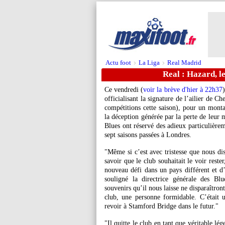
Actu foot
La Liga
Real Madrid
>
>
Real : Hazard, l
Ce vendredi (
voir la brève d'hier à 22h37
officialisant la signature de l’ailier de Ch
compétitions cette saison), pour un mont
la déception générée par la perte de leur m
Blues ont réservé des adieux particulièrem
sept saisons passées à Londres.
"Même si c’est avec tristesse que nous di
savoir que le club souhaitait le voir reste
nouveau défi dans un pays différent et d
souligné la directrice générale des B
souvenirs qu’il nous laisse ne disparaîtron
club, une personne formidable. C’était u
revoir à Stamford Bridge dans le futur."
"Il quitte le club en tant que véritable 