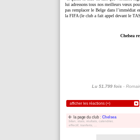
lui adressons tous nos meilleurs vœux pour
pas remplacer le Belge dans l’immédiat en
la FIFA (le club a fait appel devant le TAS
Chelsea r
Lu 51.799 fois
- Romain
afficher les réactions (+)
la page du club :
Chelsea
bilan, stats, réultats, calendrier,
effectif, tranferts, ...