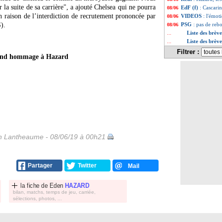
 la suite de sa carrière", a ajouté Chelsea qui ne pourra
EdF (f)
: Cascari
08/06
 raison de l’interdiction de recrutement prononcée par
VIDEOS
: l'émot
08/06
).
PSG
: pas de reb
08/06
Liste des brèv
...
Liste des brève
...
Filtrer :
end hommage à Hazard
 Lantheaume - 08/06/19 à 00h21
Partager
Twitter
Mail
la fiche de
Eden
HAZARD
bilan, matchs, temps de jeu, carriée,
sélections, photos, ...