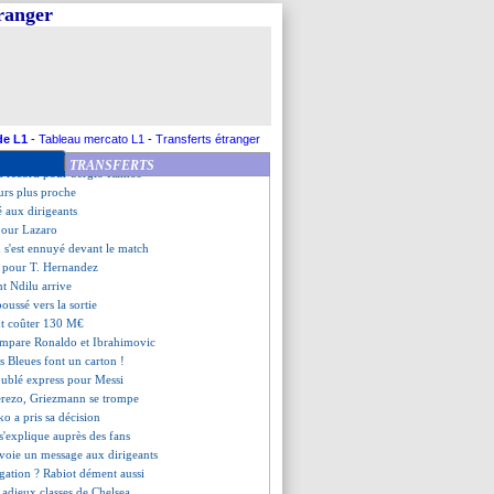
magne assure contre la Chine
tranger
Martins refuse de revenir
préfère Neymar à Griezmann
tend à une grosse ambiance
utenu par Depay
spère l'arrivée de De Ligt
 Matuidi n'a pas de regret
r de Buffon à l'étude
de L1
-
Tableau mercato L1
-
Transferts étranger
e des Championnes en 2019-2020
TRANSFERTS
u record pour Sergio Ramos
ours plus proche
é aux dirigeants
 pour Lazaro
 s'est ennuyé devant le match
s pour T. Hernandez
ant Ndilu arrive
oussé vers la sortie
ut coûter 130 M€
ompare Ronaldo et Ibrahimovic
es Bleues font un carton !
oublé express pour Messi
erezo, Griezmann se trompe
o a pris sa décision
s'explique auprès des fans
nvoie un message aux dirigeants
gation ? Rabiot dément aussi
s adieux classes de Chelsea