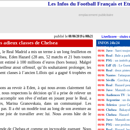
CdM (f)
: l'Alle
08/06
Les Infos du Football Français et E
Atletico
: Gelson 
08/06
Barça
: Rivaldo 
08/06
emplacement publicitaire
EdF
: Lloris s’at
08/06
PSG
: Neymar so
08/06
Barça
: De Jong e
08/06
PSG
: son départ,
08/06
publié le
08/06/2019 à 00h21
Parme
: un retou
08/06
LiveScore
-
clubs 
FFF
: un Trophé
08/06
es adieux classes de Chelsea
INFOS 24h/24
Espagne
: un bea
08/06
Juve
: Sarri touj
08/06
), le Real Madrid a mis un terme à un long feuilleton en
Real
: Bale a parl
08/06
elsea,
Eden Hazard
(28 ans, 52 matchs et 21 buts toutes
PSG
: un intérêt
08/06
ant estimé à 100 millions d’euros (hors bonus). Malgré
EdF (f)
: Le Guen
08/06
eilleur atout offensif, qu’ils souhaitaient prolonger, les
Real
: deux piste
08/06
ent classes à l’ancien Lillois qui a gagné 6 trophées en
Nantes
: l'attaqu
08/06
Séville
: Corchia p
08/06
Real
: Hazard pe
08/06
sons au revoir à Eden, à qui nous avons clairement fait
Juve
: Matuidi c
08/06
r, nous respectons la décision qu’il a prise de relever un
Audiences TV
: l
08/06
’accomplir son rêve d’enfant en jouant pour le Real, a
Argentine
: un d
08/06
lues, Marina Granovskaia, dans un communiqué. Les
Atletico
: pour C
08/06
t pas. Il a été un modèle tout au long de son aventure au
Chelsea
: Bakayok
08/06
ne joie de travailler avec lui. Nous avons hâte de le
Chelsea
: Hazard 
08/06
Juve
: Matuidi e
08/06
PSG
: une prolon
08/06
légende de Chelsea et comme un incroyable gagnant. Nous
Real
: Hazard, le
08/06