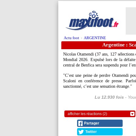
Actu foot
ARGENTINE
>
Argentine : Sc
Nicolas Otamendi (37 ans, 127 sélections 
Mondial 2026. Expulsé lors de la défaite 
central de Benfica sera suspendu pour l’ent
"C’est une peine de perdre Otamendi pou
Scaloni en conférence de presse. Parf
sanctionné, c’est une sensation étrange."
Lu 12.930 fois
- Youc
afficher les réactions (2)
Partager
Twitter