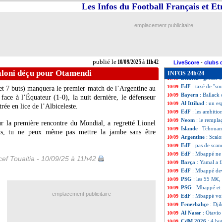
Cameroun
: Brys
10/09
Les Infos du Football Français et E
LFP
: Bocquet, K
10/09
Juve
: David heu
10/09
emplacement publicitaire
Brésil
: Raphinha
10/09
OM
: Pavard ne v
10/09
Juve
: Milik vers 
10/09
Real
: Mbappé "a
10/09
publié le
10/09/2025 à 11h42
Argentine
: Baler
10/09
LiveScore
-
clubs 
VIDEO
: le coup
10/09
aloni déçu pour Otamendi
INFOS 24h/24
Benfica
: grosse 
10/09
EdF
: taxé de "s
10/09
et 7 buts) manquera le premier match de l’Argentine au
Bayern
: Ballack
10/09
face à l’Équateur (1-0), la nuit dernière, le défenseur
Al Ittihad
: un e
10/09
rée en lice de l’Albiceleste.
EdF
: les ambitio
10/09
Neom
: le rempla
10/09
r la première rencontre du Mondial, a regretté Lionel
Islande
: Tchouam
10/09
ois, tu ne peux même pas mettre la jambe sans être
Argentine
: Scal
10/09
EdF
: pas de sca
10/09
EdF
: Mbappé ne 
10/09
ef Touaitia - 10/09/25 à 11h42
Barça
: Yamal a f
10/09
EdF
: Mbappé de
10/09
PSG
: les 55 M€,
10/09
PSG
: Mbappé et 
10/09
emplacement publicitaire
EdF
: Mbappé voit
10/09
Fenerbahçe
: Dji
10/09
Al Nassr
: Otavio
10/09
CdM 2026
: 4 bu
10/09