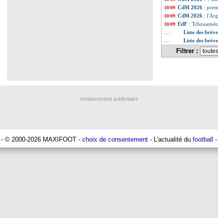
CdM 2026
: prem
10/09
CdM 2026
: l'Ar
10/09
EdF
: Tchouaméni
10/09
Liste des brèv
...
Liste des brèv
...
Filtrer :
emplacement publicitaire
- © 2000-2026 MAXIFOOT -
choix de consentement
- L'actualité du
football
-