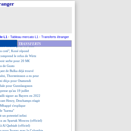
 lucide après la défaite
tranger
ita et Féry élus au CA
reux de retrouver Zhegrova
 doublement en colère
oulait pas d'autre club
la Russie ?
moureux" de CR7, raconte sa mère
di pas épargné par la presse
de L1
-
Tableau mercato L1
-
Transferts étranger
 franc fou de Cornelius
TRANSFERTS
offre refusée pour Pavlidis
ous coté", Koné répond
 comprend le refus de Wirtz
spoir serbe pour 20 M€
ns de Gusto
çant de Bulka déjà trouvé
éni, Thorsteinsson a eu peur
oni déçu pour Otamendi
ndale pour Gunnlaugsson
pense qu'au 19 juillet
ailli signer au Bayern en 2022
vant Henry, Deschamps réagit
 Mbappé s'explique
le "karma"
 un potentiel infini
ku au Spartak Moscou (officiel)
 à Al Qadsiah (officiel)
ts pour Suarez avec la Colombie