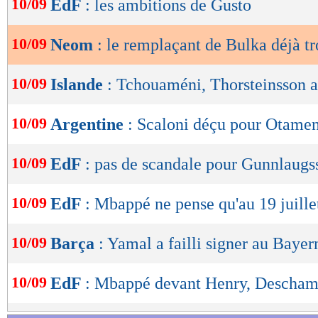
10/09
EdF
: les ambitions de Gusto
de
lecture
10/09
Neom
: le remplaçant de Bulka déjà t
OK
10/09
Islande
: Tchouaméni, Thorsteinsson a
10/09
Argentine
: Scaloni déçu pour Otame
10/09
EdF
: pas de scandale pour Gunnlaugs
10/09
EdF
: Mbappé ne pense qu'au 19 juille
10/09
Barça
: Yamal a failli signer au Baye
10/09
EdF
: Mbappé devant Henry, Deschamp