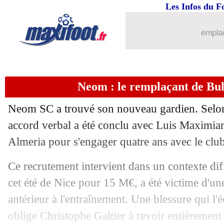
10/09
Brésil
: Estêvão sous le charme d'Ance
Les Infos du F
10/09
West Ham
: nouveau contrat pour Fabi
emplac
10/09
Argentine
: Mastantuono, Scaloni app
Neom : le remplaçant de Bul
10/09
Cameroun
: Brys lucide après la défai
Neom SC a trouvé son nouveau gardien. Selo
10/09
LFP
: Bocquet, Kita et Féry élus au C
accord verbal a été conclu avec Luis Maximian
Almeria pour s'engager quatre ans avec le clu
10/09
Juve
: David heureux de retrouver Zh
Ce recrutement intervient dans un contexte diff
10/09
Brésil
: Raphinha doublement en colè
cet été de Nice pour 15 M€, a été victime d'un
antérieur à l'entraînement. Une blessure qui l'
10/09
OM
: Pavard ne voulait pas d'autre cl
oblige Christophe Galtier à revoir entièrement 