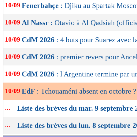
10/09
Fenerbahçe
: Djiku au Spartak Moscou
de
lecture
10/09
Al Nassr
: Otavio à Al Qadsiah (offici
OK
10/09
CdM 2026
: 4 buts pour Suarez avec 
10/09
CdM 2026
: premier revers pour Ancel
10/09
CdM 2026
: l'Argentine termine par u
10/09
EdF
: Tchouaméni absent en octobre ?
...
Liste des brèves du mar. 9 septembre 
...
Liste des brèves du lun. 8 septembre 