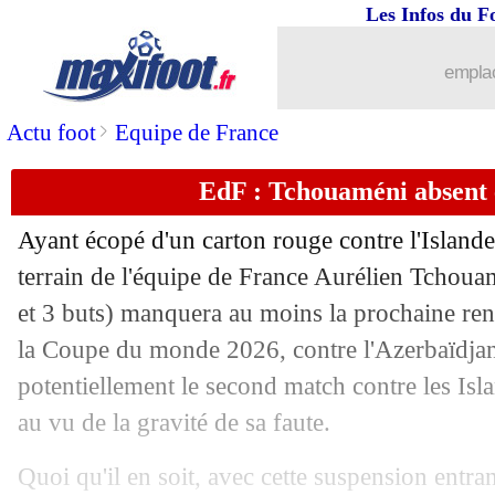
Les Infos du F
10/09
VIDEO
: le coup franc fou de Corneli
emplac
10/09
Benfica
: grosse offre refusée pour Pav
>
Actu foot
Equipe de France
10/09
EdF
: taxé de "sous coté", Koné répon
EdF : Tchouaméni absent 
10/09
Bayern
: Ballack comprend le refus d
Ayant écopé d'un carton rouge contre l'Islande
10/09
Al Ittihad
: un espoir serbe pour 20 M
terrain de l'équipe de France Aurélien Tchouam
et 3 buts) manquera au moins la prochaine ren
10/09
EdF
: les ambitions de Gusto
la Coupe du monde 2026, contre l'Azerbaïdjan, 
potentiellement le second match contre les Islan
10/09
Neom
: le remplaçant de Bulka déjà t
au vu de la gravité de sa faute.
10/09
Islande
: Tchouaméni, Thorsteinsson a
Quoi qu'il en soit, avec cette suspension entran