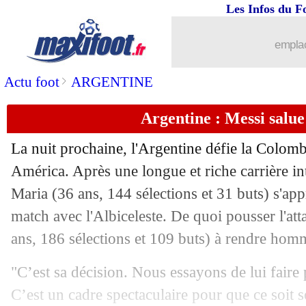
14/07
Auxerre
: Mensah absent deux mois
Les Infos du F
14/07
Brentford
: Toney veut rejoindre Man
emplac
14/07
OM
: Guendouzi n'était pas fan du sty
>
Actu foot
ARGENTINE
Argentine : Messi salu
14/07
EURO
: titulaire en finale, Yamal bat
La nuit prochaine, l'Argentine défie la Colomb
14/07
EURO
: Espagne-Angleterre, les com
América. Après une longue et riche carrière in
Maria (36 ans, 144 sélections et 31 buts) s'app
14/07
OM
: quand Longoria a choqué Guendo
match avec l'Albiceleste. De quoi pousser l'at
14/07
Lille
: Yoro, Man Utd tente de doubler
ans, 186 sélections et 109 buts) à rendre homma
"C’est sa décision. Nous essayons de lui faire pr
14/07
Nice
: accord salarial entre la Juve et
C’est un cadre spectaculaire pour que ce soit s