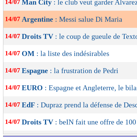
14/07
Man City
: le club veut garder Alvare
de
lecture
14/07
Argentine
: Messi salue Di Maria
OK
14/07
Droits TV
: le coup de gueule de Text
14/07
OM
: la liste des indésirables
14/07
Espagne
: la frustration de Pedri
14/07
EURO
: Espagne et Angleterre, le bila
14/07
EdF
: Dupraz prend la défense de De
14/07
Droits TV
: beIN fait une offre de 10