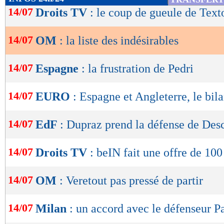
de
14/07
Droits TV
: le coup de gueule de Text
lecture
14/07
OM
: la liste des indésirables
OK
14/07
Espagne
: la frustration de Pedri
14/07
EURO
: Espagne et Angleterre, le bila
14/07
EdF
: Dupraz prend la défense de De
14/07
Droits TV
: beIN fait une offre de 10
14/07
OM
: Veretout pas pressé de partir
14/07
Milan
: un accord avec le défenseur P