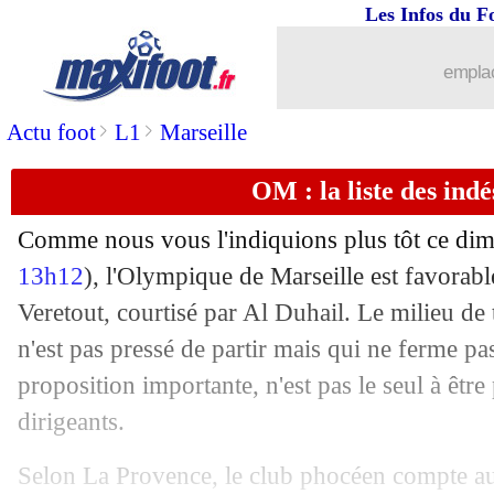
Les Infos du F
14/07
OM
: Guendouzi n'était pas fan du sty
emplac
14/07
EURO
: titulaire en finale, Yamal bat
>
>
Actu foot
L1
Marseille
14/07
EURO
: Espagne-Angleterre, les com
OM : la liste des indé
14/07
OM
: quand Longoria a choqué Guendo
Comme nous vous l'indiquions plus tôt ce di
14/07
Lille
: Yoro, Man Utd tente de doubler
13h12
), l'Olympique de Marseille est favorab
Veretout, courtisé par Al Duhail. Le milieu de 
14/07
Nice
: accord salarial entre la Juve et
n'est pas pressé de partir mais qui ne ferme pas
proposition importante, n'est pas le seul à être
14/07
Droits TV
: les clubs votent pour D
dirigeants.
14/07
Auxerre
: un buteur canadien en appr
Selon La Provence, le club phocéen compte au