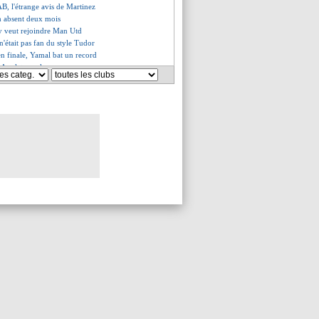
AB, l'étrange avis de Martinez
 absent deux mois
y veut rejoindre Man Utd
'était pas fan du style Tudor
e en finale, Yamal bat un record
-Angleterre, les compos
oria a choqué Guendouzi...
Utd tente de doubler le Real
rial entre la Juve et Todibo
clubs votent pour DAZN-beIN
eur canadien en approche
elaïfi très remonté !
 évoque le cas Désiré Doué
e a signé (officiel)
la mise au point de son agent
y s'active pour Olmo
ommuniqué fort de Textor
ub veut garder Alvarez
i salue Di Maria
oup de gueule de Textor
 indésirables
tration de Pedri
et Angleterre, le bilan en finale
nd la défense de Deschamps
 fait une offre de 100 M€ !
s pressé de partir