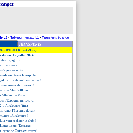
tranger
de L1
-
Tableau mercato L1
-
Transferts étranger
TRANSFERTS
OURD'HUI ( 8 août 2026)
s du lun. 15 juillet 2024
ie des Espagnols
en plein rêve
 n'a pas les mots
agnols soulèvent le trophée !
oit le titre de meilleur jeune !
ommé joueur du tournoi !
heur de Nico Williams
alédiction de Kane...
 pour l'Espagne, un record !
2-1 Angleterre (fini)
al remet l'Espagne devant !
relance l'Angleterre !
ula veut racheter le club !
lliams libère l'Espagne !
mplaçant de Guirassy trouvé