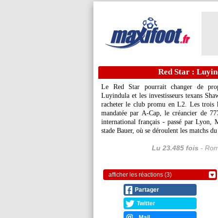
Red Star : Luyin
Le Red Star pourrait changer de propr
Luyindula et les investisseurs texans Sha
racheter le club promu en L2. Les troi
mandatée par A-Cap, le créancier de 77
international français - passé par Lyon, 
stade Bauer, où se déroulent les matchs du
Lu 23.485 fois
- Rom
afficher les réactions (3)
Partager
Twitter
Mail