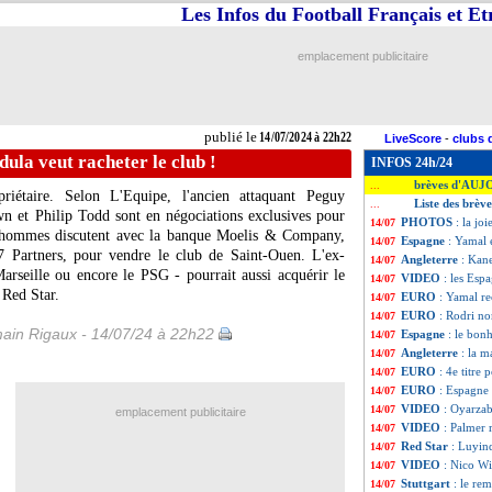
Les Infos du Football Français et E
emplacement publicitaire
publié le
14/07/2024 à 22h22
LiveScore
-
clubs 
dula veut racheter le club !
INFOS 24h/24
brèves d'AUJ
...
iétaire. Selon L'Equipe, l'ancien attaquant Peguy
Liste des brève
...
wn et Philip Todd sont en négociations exclusives pour
PHOTOS
: la jo
14/07
s hommes discutent avec la banque Moelis & Company,
Espagne
: Yamal 
14/07
7 Partners, pour vendre le club de Saint-Ouen. L'ex-
Angleterre
: Kane
14/07
Marseille ou encore le PSG - pourrait aussi acquérir le
VIDEO
: les Esp
14/07
 Red Star.
EURO
: Yamal reç
14/07
EURO
: Rodri n
14/07
ain Rigaux - 14/07/24 à 22h22
Espagne
: le bon
14/07
Angleterre
: la m
14/07
EURO
: 4e titre
14/07
EURO
: Espagne 
14/07
VIDEO
: Oyarzab
14/07
emplacement publicitaire
VIDEO
: Palmer 
14/07
Red Star
: Luyind
14/07
VIDEO
: Nico Wi
14/07
Stuttgart
: le re
14/07