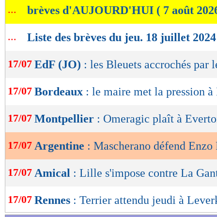
...
brèves d'AUJOURD'HUI ( 7 août 202
de
lecture
...
Liste des brèves du jeu. 18 juillet 2024
OK
17/07
EdF (JO)
: les Bleuets accrochés par 
17/07
Bordeaux
: le maire met la pression 
17/07
Montpellier
: Omeragic plaît à Evert
17/07
Argentine
: Mascherano défend Enzo
17/07
Amical
: Lille s'impose contre La Gan
17/07
Rennes
: Terrier attendu jeudi à Leve