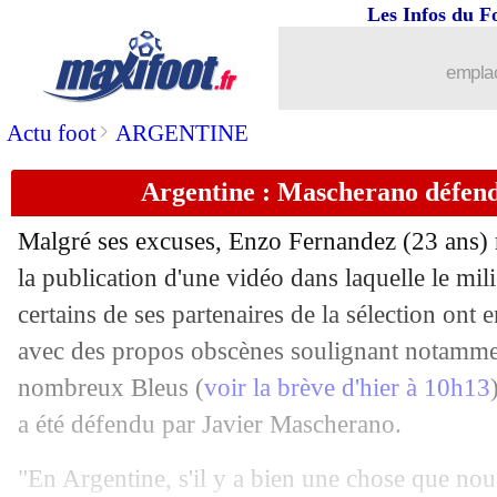
Les Infos du F
emplac
>
Actu foot
ARGENTINE
Argentine : Mascherano défen
Malgré ses excuses, Enzo Fernandez (23 ans) r
la publication d'une vidéo dans laquelle le mili
certains de ses partenaires de la sélection ont
avec des propos obscènes soulignant notamment
nombreux Bleus (
voir la brève d'hier à 10h13
a été défendu par Javier Mascherano.
"En Argentine, s'il y a bien une chose que nou