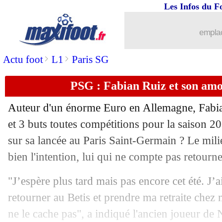
Les Infos du F
17/07
PSG
: Hakimi, un accord pour une pro
emplac
17/07
Monaco
: Embolo, le Bayern toujours à
>
>
Actu foot
L1
Paris SG
17/07
Lille
: accord trouvé pour Meunier
PSG : Fabian Ruiz et son amo
17/07
Angleterre
: le rêve Guardiola
Auteur d'un énorme Euro en Allemagne,
Fabi
17/07
EdF (JO)
: Mateta est fan de Lacazett
et 3 buts toutes compétitions pour la saison 2
sur sa lancée au Paris Saint-Germain ? Le mili
17/07
Man Utd
: une offre refusée pour Mc
bien l'intention, lui qui ne compte pas retour
17/07
Fenerbahçe
: Saint-Maximin, c'est fait
"J’espère plus tard mais pas encore cet été. J’a
retourner au Betis et prendre ma retraite chez m
17/07
Rennes
: Terrier va rapporter une bel
ne le cache pas", a indiqué l'ancien joueur de