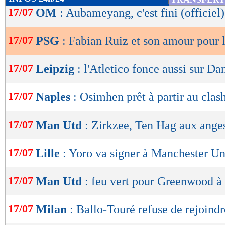
de
17/07
OM
: Aubameyang, c'est fini (officiel)
lecture
17/07
PSG
: Fabian Ruiz et son amour pour l
OK
17/07
Leipzig
: l'Atletico fonce aussi sur D
17/07
Naples
: Osimhen prêt à partir au clas
17/07
Man Utd
: Zirkzee, Ten Hag aux ange
17/07
Lille
: Yoro va signer à Manchester Un
17/07
Man Utd
: feu vert pour Greenwood à
17/07
Milan
: Ballo-Touré refuse de rejoind