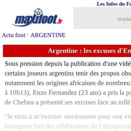
Les Infos du F
17/07
PSG
: Lee intégré au deal Osimhen ?
emplac
17/07
OM
: combien Aubameyang va rappor
>
Actu foot
ARGENTINE
17/07
Milan
: Morata a signé
Argentine : les excuses d'
17/07
Real
: Modric jusqu'en 2025 (officiel)
Sous pression depuis la publication d'une vid
17/07
Barça
: Thiago dans le staff de Flick
certains joueurs argentins tenir des propos ob
notamment les origines africaines de nombreu
17/07
Rennes
: Terrier va rejoindre Leverku
à 10h13
), Enzo Fernandez (23 ans) a pris la pa
de Chelsea a présenté ses excuses face au toll
17/07
OM
: Aubameyang, c'est fini (officiel)
"Je tiens à m’excuser sincèrement pour une vi
17/07
PSG
: Fabian Ruiz et son amour pour l
Instagram lors des célébrations de l’équipe na