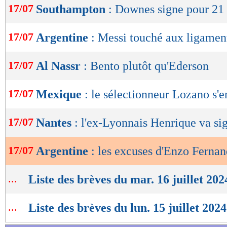
17/07
Southampton
: Downes signe pour 21 
de
lecture
17/07
Argentine
: Messi touché aux ligamen
OK
17/07
Al Nassr
: Bento plutôt qu'Ederson
17/07
Mexique
: le sélectionneur Lozano s'en
17/07
Nantes
: l'ex-Lyonnais Henrique va si
17/07
Argentine
: les excuses d'Enzo Ferna
...
Liste des brèves du mar. 16 juillet 202
...
Liste des brèves du lun. 15 juillet 2024