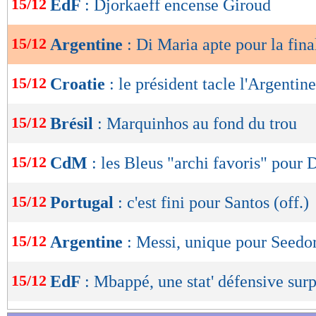
15/12
EdF
: Djorkaeff encense Giroud
de
lecture
15/12
Argentine
: Di Maria apte pour la fina
OK
15/12
Croatie
: le président tacle l'Argentine
15/12
Brésil
: Marquinhos au fond du trou
15/12
CdM
: les Bleus "archi favoris" pour
15/12
Portugal
: c'est fini pour Santos (off.)
15/12
Argentine
: Messi, unique pour Seedo
15/12
EdF
: Mbappé, une stat' défensive sur