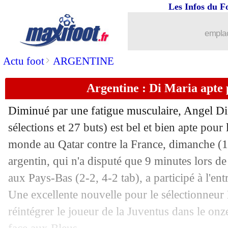
Les Infos du F
emplac
>
Actu foot
ARGENTINE
Argentine : Di Maria apte 
Diminué par une fatigue musculaire, Angel Di
sélections et 27 buts) est bel et bien apte pour
monde au Qatar contre la France, dimanche (16
argentin, qui n'a disputé que 9 minutes lors de
aux Pays-Bas (2-2, 4-2 tab), a participé à l'ent
Une excellente nouvelle pour le sélectionneur 
réintégrer le joueur de la Juventus dans le onz