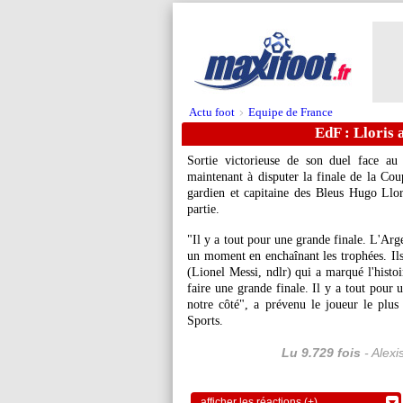
Actu foot
Equipe de France
>
EdF : Lloris 
Sortie victorieuse de son duel face au
maintenant à disputer la finale de la C
gardien et capitaine des Bleus Hugo Llor
partie.
"Il y a tout pour une grande finale. L'Arg
un moment en enchaînant les trophées. Ils 
(Lionel Messi, ndlr) qui a marqué l'histo
faire une grande finale. Il y a tout pour 
notre côté", a prévenu le joueur le plus 
Sports.
Lu 9.729 fois
- Alexi
afficher les réactions (+)