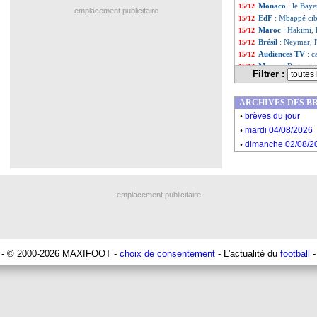
Monaco
: le Bay
15/12
emplacement publicitaire
EdF
: Mbappé cib
15/12
Maroc
: Hakimi, 
15/12
Brésil
: Neymar, l
15/12
Audiences TV
: 
15/12
Maroc
: Regragui
15/12
Filtrer :
EdF
: Griezmann 
15/12
EdF
: Benzema de
15/12
ARCHIVES DES B
PHOTOS
: les s
15/12
.
EdF
: Twitter s'i
15/12
brèves du jour
.
EdF
: Tchouamén
15/12
mardi 04/08/2026
EdF
: Deschamps 
15/12
.
dimanche 02/08/2
EdF
: le grand b
15/12
EdF
: Upamecano 
15/12
Liste des brèv
...
Liste des brèv
...
emplacement publicitaire
- © 2000-2026 MAXIFOOT -
choix de consentement
- L'actualité du
football
-