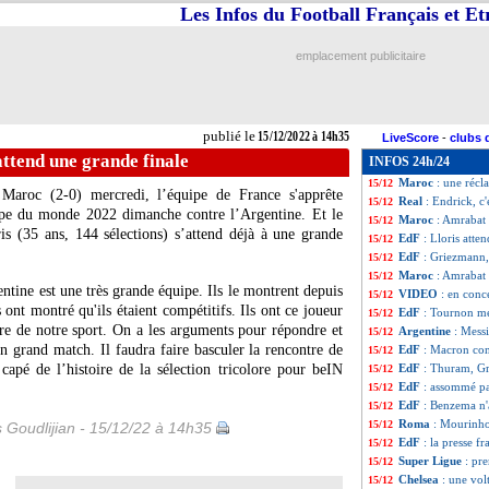
Les Infos du Football Français et E
Arsenal
: Milinko
15/12
EdF
: Riolo s'en
15/12
Argentine
: le Mo
15/12
emplacement publicitaire
EdF
: Deschamps 
15/12
Maroc
: les Bleus
15/12
Atletico
: Félix v
15/12
EdF
: Coman mén
15/12
publié le
15/12/2022 à 14h35
LiveScore
-
clubs 
EdF
: Benzema dé
15/12
attend une grande finale
INFOS 24h/24
Nantes
: Komboua
15/12
Maroc
: une récl
15/12
 Maroc (2-0) mercredi, l’équipe de France s'apprête
Real
: Endrick, c'
15/12
oupe du monde 2022 dimanche contre l’Argentine. Et le
Maroc
: Amrabat 
15/12
is (35 ans, 144 sélections) s’attend déjà à une grande
EdF
: Lloris atte
15/12
EdF
: Griezmann,
15/12
Maroc
: Amrabat 
15/12
entine est une très grande équipe. Ils le montrent depuis
VIDEO
: en conc
15/12
ont montré qu'ils étaient compétitifs. Ils ont ce joueur
EdF
: Tournon me
15/12
ire de notre sport. On a les arguments pour répondre et
Argentine
: Mess
15/12
un grand match. Il faudra faire basculer la rencontre de
EdF
: Macron con
15/12
capé de l’histoire de la sélection tricolore pour beIN
EdF
: Thuram, Gr
15/12
EdF
: assommé pa
15/12
EdF
: Benzema n'
15/12
Roma
: Mourinho,
15/12
s Goudlijian - 15/12/22 à 14h35
EdF
: la presse f
15/12
Super Ligue
: pr
15/12
Chelsea
: une vol
15/12