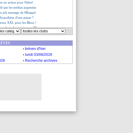
ern en action pour Nübel
lé par les médias argentins
le joli message de Mbappé
'hypothèse d'une pause ?
carton XXL pour les Bleus !
 souhaite la victoire aux Bleus
explique son rôle
 retour ? Deschamps cash
REVES
cènes de joie des Bleus !
.
ncline devant Konaté
brèves d'hier
i défend Mbappé
.
lundi 03/08/2026
et la menace Messi
.
026
Recherche archives
onheur de Le Graët
et Rabiot, Deschamps optimiste
es du mer. 14 décembre 2022
es du mar. 13 décembre 2022