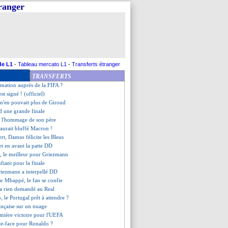
tranger
vic-Savic dans le viseur
flamme pour Griezmann
ndial, Messi régale Pastore
souligne l'impact de Thuram
, la réclamation officialisée
eut le PSG !
agé, Rabiot va mieux
de L1
-
Tableau mercato L1
-
Transferts étranger
çu par DD et la FFF ?
TRANSFERTS
ré fier de Kolo Muani
amation auprès de la FIFA ?
est signé ! (officiel)
n'en pouvait plus de Giroud
nd une grande finale
 l'hommage de son père
aurait bluffé Macron !
ert, Damso félicite les Bleus
t en avant la patte DD
i, le meilleur pour Griezmann
fiant pour la finale
iezmann a interpellé DD
r Mbappé, le fan se confie
a rien demandé au Real
 le Portugal prêt à attendre ?
rançaise sur un nuage
emière victoire pour l'UEFA
te-face pour Ronaldo ?