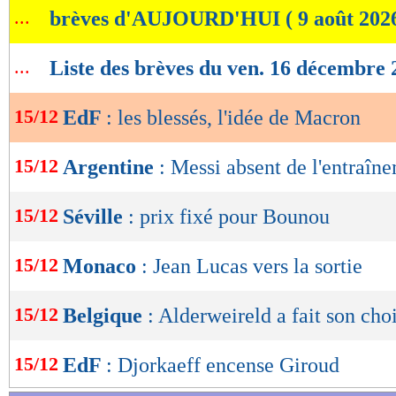
...
brèves d'AUJOURD'HUI ( 9 août 202
de
lecture
...
Liste des brèves du ven. 16 décembre 
OK
15/12
EdF
: les blessés, l'idée de Macron
15/12
Argentine
: Messi absent de l'entraîn
15/12
Séville
: prix fixé pour Bounou
15/12
Monaco
: Jean Lucas vers la sortie
15/12
Belgique
: Alderweireld a fait son cho
15/12
EdF
: Djorkaeff encense Giroud