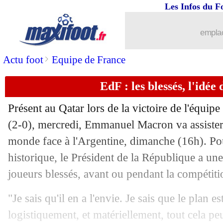
Les Infos du F
emplac
>
Actu foot
Equipe de France
EdF : les blessés, l'idé
Présent au Qatar lors de la victoire de l'équip
(2-0), mercredi, Emmanuel Macron va assister 
monde face à l'Argentine, dimanche (16h). Po
historique, le Président de la République a une 
joueurs blessés, avant ou pendant la compétitio
"Je sais qu'il en a l'envie. Je sais que le plan es
logistiquement, et matériellement, tout cela peut