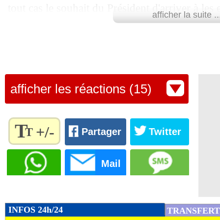
tout cas le souhait du Président d'arriver à les
afficher la suite ..
puissent prendre complètement leur part dans c
Ministre des Sports, Amélie Oudea-Castera, 
Parmi les joueurs concernés, on pourrait ret
Pogba, N'Golo Kanté, Christopher Nkunku, M
afficher les réactions (15)
Kimpembe ou encore Lucas Hernandez.
Lu 49.015 fois
- Youcef Touaitia 
T
+/-
T
Partager
Twitter
Règlez la
taille du
Mail
texte
pour
l'adapter
à vos
INFOS 24h/24
TRANSFERT
préférences